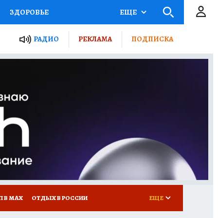
ЗДОРОВЬЕ
ЕЩЕ
ТЫ РОССИИ
РАДИО
РЕКЛАМА
ПОДПИСКА
КРЕТЫ
ПУТЕВОДИТЕЛЬ
 ЖЕЛЕЗА
ТУРИЗМ
Д ПОТРЕБИТЕЛЯ
ВСЕ О КП
П В МАХ
ОТДЫХ В РОССИИ
ЕЩЕ