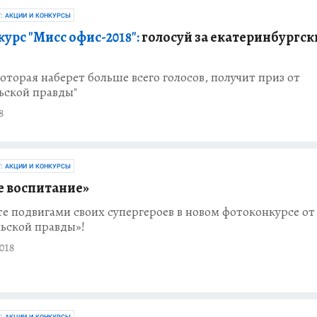
Г: АКЦИИ И КОНКУРСЫ
урс "Мисс офис-2018":
голосуй за екатеринбургск
оторая наберет больше всего голосов, получит приз от
ьской правды"
8
Г: АКЦИИ И КОНКУРСЫ
 воспитание»
е подвигами своих супергероев в новом фотоконкурсе от
ьской правды»!
018