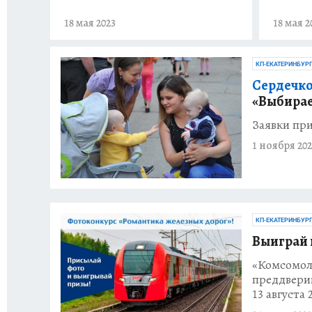
18 мая 2023
18 мая 2
КП-ЕКАТЕРИНБУР
Сердечко
«Выбирае
Заявки пр
1 ноября 202
КП-ЕКАТЕРИНБУР
Выиграй 
«Комсомол
преддвери
13 августа 