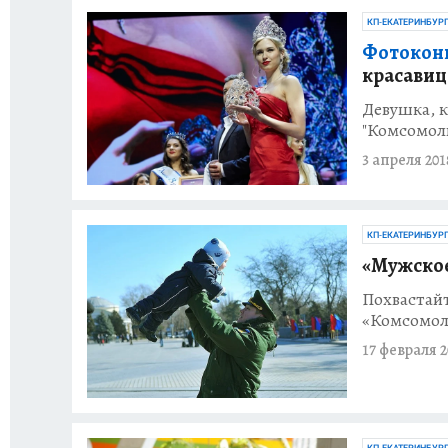
КП-ЕКАТЕРИНБУР
Фотоконк
красавиц
Девушка, к
"Комсомол
3 апреля 201
КП-ЕКАТЕРИНБУР
«Мужское
Похвастайт
«Комсомол
17 февраля 2