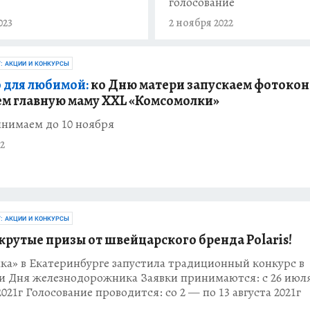
голосование
023
2 ноября 2022
Г: АКЦИИ И КОНКУРСЫ
 для любимой:
ко Дню матери запускаем фотокон
м главную маму XXL «Комсомолки»
инимаем до 10 ноября
2
Г: АКЦИИ И КОНКУРСЫ
крутые призы от швейцарского бренда Polaris!
ка» в Екатеринбурге запустила традиционный конкурс в
и Дня железнодорожника Заявки принимаются: с 26 июл
2021г Голосование проводится: со 2 — по 13 августа 2021г