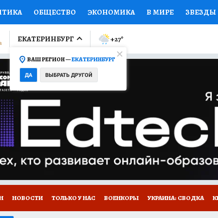
ИТИКА
ОБЩЕСТВО
ЭКОНОМИКА
В МИРЕ
ЗВЕЗДЫ
ЛУМНИСТЫ
ПРОИСШЕСТВИЯ
НАЦИОНАЛЬНЫЕ ПРОЕК
ЕКАТЕРИНБУРГ
+27
°
ВАШ РЕГИОН —
ЕКАТЕРИНБУРГ
Ы
ОТКРЫВАЕМ МИР
Я ЗНАЮ
СЕМЬЯ
ЖЕНСКИЕ СЕ
ДА
ВЫБРАТЬ ДРУГОЙ
ПРОМОКОДЫ
СЕРИАЛЫ
СПЕЦПРОЕКТЫ
ДЕФИЦИТ
ВИЗОР
КОЛЛЕКЦИИ
КОНКУРСЫ
РАБОТА У НАС
ГИ
Н
НОВОСТИ
ТОЛЬКО У НАС
ВОЕНКОРЫ
УКРАИНА: СВОДКА
К