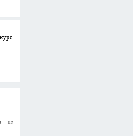
курс
я —по