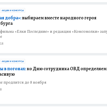
Г: АКЦИИ И КОНКУРСЫ
ая добра»:
выбираем вместе народного героя
бурга
 фильма «Елки Последние» и редакция «Комсомолки» зап
ие
18
Г: АКЦИИ И КОНКУРСЫ
ы в погонах:
ко Дню сотрудника ОВД определяем
асивую
е продлится до 8 ноября
8