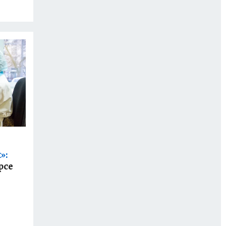
»:
рсе