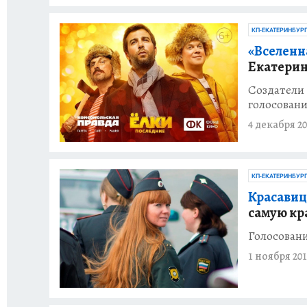
КП-ЕКАТЕРИНБУР
«Вселенн
Екатерин
Создатели
голосован
4 декабря 20
КП-ЕКАТЕРИНБУР
Красавиц
самую кр
Голосовани
1 ноября 201