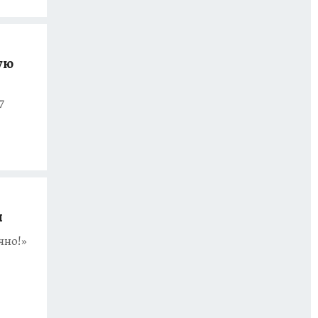
ую
7
и
чно!»