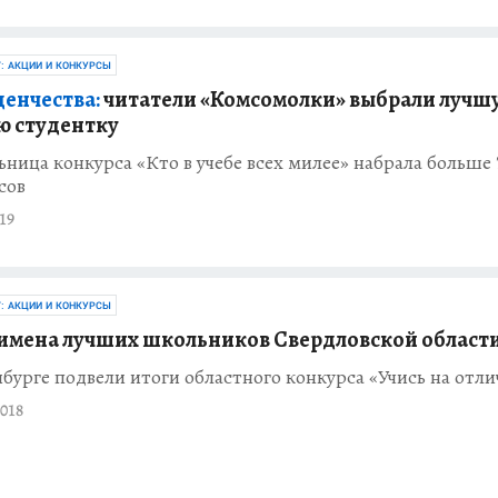
Г: АКЦИИ И КОНКУРСЫ
денчества:
читатели «Комсомолки» выбрали лучш
ю студентку
ница конкурса «Кто в учебе всех милее» набрала больше 
сов
19
Г: АКЦИИ И КОНКУРСЫ
имена лучших школьников Свердловской област
бурге подвели итоги областного конкурса «Учись на отли
018