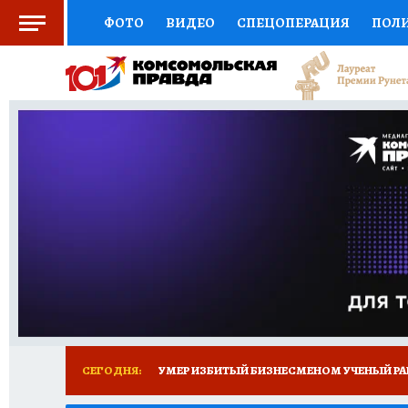
ФОТО
ВИДЕО
СПЕЦОПЕРАЦИЯ
ПОЛ
СОЦПОДДЕРЖКА
НАУКА
СПОРТ
КО
ВЫБОР ЭКСПЕРТОВ
ДОКТОР
ФИНАНС
КНИЖНАЯ ПОЛКА
ПРОГНОЗЫ НА СПОРТ
ПРЕСС-ЦЕНТР
НЕДВИЖИМОСТЬ
ТЕЛЕ
РАДИО КП
ТЕСТЫ
НОВОЕ НА САЙТЕ
СЕГОДНЯ:
УМЕР ИЗБИТЫЙ БИЗНЕСМЕНОМ УЧЕНЫЙ РА