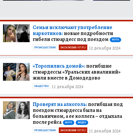
Семьи исключают употребление
наркотиков:
новые подробности
гибели стюардесс под поездом
ФОТО
12 декабря 2024
ПРОИСШЕСТВИЯ
ЭКСКЛЮЗИВ KP.RU
«Торопились домой»:
погибшие
стюардессы «Уральских авиалиний»
жили вместе в Домодедово
11 декабря 2024
ОБЩЕСТВО
Проверят на алкоголь:
погибшая под
поездом стюардесса была на
больничном, а ее коллега – отдыхала
после рейса
ФОТО
ВИДЕО
11 декабря 2024
ПРОИСШЕСТВИЯ
ЭКСКЛЮЗИВ KP.RU