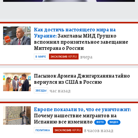
Как достичь настоящего мира на
Украине:
Замглавы МИД Грушко
вспомнил пронзительное завещание
Миттерана о России
вчера
В МИРЕ
ЭКСКЛЮЗИВ KP.RU
Пасынок Армена Джигарханяна тайно
вернулся из США в Россию
час назад
ЗВЕЗДЫ
Европе показали то, что ее уничтожит:
Почему нашествие мигрантов на
Испанию все изменило
ФОТО
ВИДЕО
8 часов назад
ПОЛИТИКА
ЭКСКЛЮЗИВ KP.RU