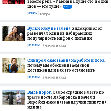
вместо рэпа: «У меня на душе сто и один
шов — это туше»
ФОТО
вчера
ЗВЕЗДЫ
Булки мясу не замена:
эндокринолог
развенчал один из набирающих
популярность мифов о питании
9 часов назад
ЗДОРОВЬЕ
Синдром самозванца на работе и дома:
почему мы обесцениваем свои
достижения и как это остановить
8 часов назад
ЗДОРОВЬЕ
Быль дорог.
Самое страшное место по
трассе после Хабаровска и зачем в
Биробиджане названия улиц пишут на
идише