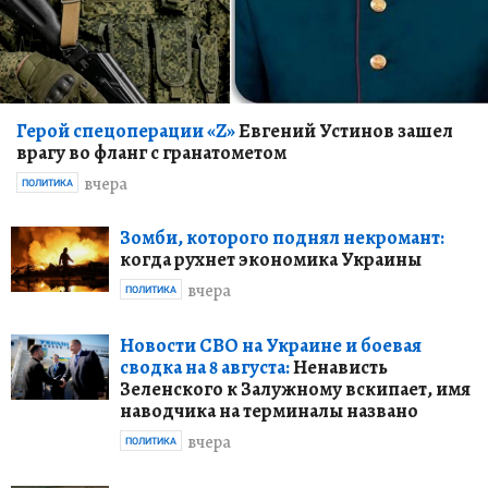
Герой спецоперации «Z»
Евгений Устинов зашел
врагу во фланг с гранатометом
вчера
ПОЛИТИКА
Зомби, которого поднял некромант:
когда рухнет экономика Украины
вчера
ПОЛИТИКА
Новости СВО на Украине и боевая
сводка на 8 августа:
Ненависть
Зеленского к Залужному вскипает, имя
наводчика на терминалы названо
вчера
ПОЛИТИКА