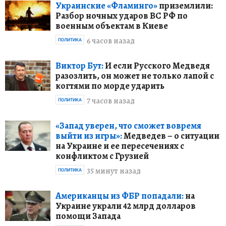
Украинские «Фламинго»
приземлили:
Разбор ночных ударов ВС РФ по
военным объектам в Киеве
6 часов назад
ПОЛИТИКА
Виктор Бут:
И если Русского Медведя
разозлить, он может не только лапой с
когтями по морде ударить
7 часов назад
ПОЛИТИКА
«Запад уверен, что сможет вовремя
выйти из игры»:
Медведев – о ситуации
на Украине и ее пересечениях с
конфликтом с Грузией
35 минут назад
ПОЛИТИКА
Американцы из ФБР попадали:
на
Украине украли 42 млрд долларов
помощи Запада