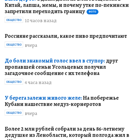
Стало известно, почему в нескольких районах
Екатеринбурга внезапно отключили воду
6 часов назад
ОБЩЕСТВО
Быль дорог.
Одним днем из Благовещенска в
Китай, лапша, мемы, и почему утке по-пекински
запретили переходить границу
ФОТО
10 часов назад
ОБЩЕСТВО
Россияне рассказали, какое пиво предпочитают
вчера
ОБЩЕСТВО
До боли знакомый голос ввел в ступор:
друг
пропавшей семьи Усольцевых получил
загадочное сообщение с их телефона
4 часа назад
ОБЩЕСТВО
У берега залежи живого желе:
На побережье