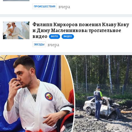
вчера
ПРОИСШЕСТВИЯ
Филипп Киркоров поженил Клаву Коку
и Диму Масленникова: трогательное
видео
ФОТО
ВИДЕО
вчера
ЗВЕЗДЫ