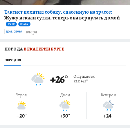
Таксист похитил собаку, спасенную на трассе:
Жужу искали сутки, теперь она вернулась домой
ФОТО
ВИДЕО
вчера
ДОМ. СЕМЬЯ
ПОГОДА
В ЕКАТЕРИНБУРГЕ
СЕГОДНЯ
+26
°
Ощущается
как
+23
°
Утром
Днем
Вечером
+20
°
+30
°
+24
°