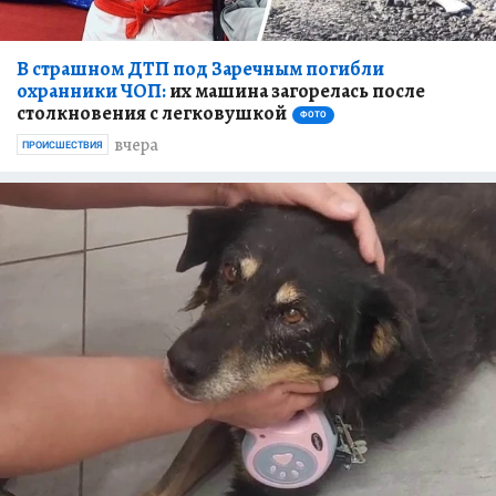
В страшном ДТП под Заречным погибли
охранники ЧОП:
их машина загорелась после
столкновения с легковушкой
ФОТО
вчера
ПРОИСШЕСТВИЯ