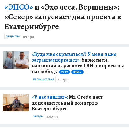
«ЭНСО»
и «Эхо леса. Вершины»:
«Север» запускает два проекта в
Екатеринбурге
вчера
ОБЩЕСТВО
«Куда мне скрываться?! У меня даже
загранпаспорта нет»:
бизнесмен,
напавший на ученого РАН, попросился
на свободу
ФОТО
ВИДЕО
вчера
ПРОИСШЕСТВИЯ
«У нас аншлаг»:
Mr. Credo даст
дополнительный концерт в
Екатеринбурге
вчера
ЗВЕЗДЫ