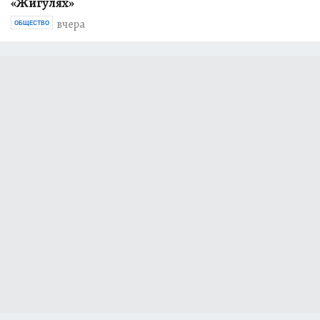
Кубани нашествие медуз-корнеротов
вчера
ОБЩЕСТВО
Более 2 млн рублей собрали за день 86-летнему
дедушке из Ленобласти, который полгода жил в
«Жигулях»
вчера
ОБЩЕСТВО