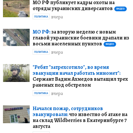
МО РФ публикует кадры охоты на
отряды украинских диверсантов
ВИДЕО
вчера
ПОЛИТИКА
МО РФ:
за вторую неделю с новым
главой украинские боевики драпали из
восьми населенных пунктов
ВИДЕО
вчера
ПОЛИТИКА
"Ребят "затрехсотило", во время
эвакуации начал работать миномет":
Сержант Вадим Ахмедов вытащил трех
раненых под обстрелом
вчера
ПОЛИТИКА
Начался пожар, сотрудников
эвакуировали:
что известно об атаке на
на склад Wildberries в Екатеринбурге 7
августа