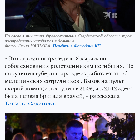
По словам министра здравоохранения Свердловской области, трое
пострадавших находятся в больнице
Фото:
Ольга ЮШКОВА.
Перейти в Фотобанк КП
- Это огромная трагедия. Я выражаю
соболезнования родственникам погибших. По
поручения губернатора здесь работает штаб
медицинских сотрудников . Вызов на пульт
скорой помощи поступил в 21:06, а в 21:12 здесь
была первая бригада врачей, - рассказала
Татьяна Савинова.