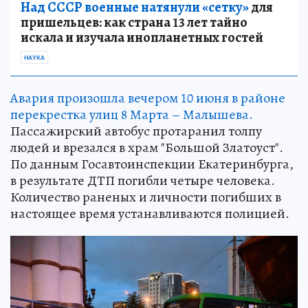
Над СССР военные натянули «сетку»
для
пришельцев: как страна 13 лет тайно
искала и изучала инопланетных гостей
НАУКА
Авария произошла вечером 10 июня в районе
перекрестка улиц 8 Марта – Малышева.
Пассажирский автобус протаранил толпу
людей и врезался в храм "Большой Златоуст".
По данным Госавтоинспекции Екатеринбурга,
в результате ДТП погибли четыре человека.
Количество раненых и личности погибших в
настоящее время устанавливаются полицией.