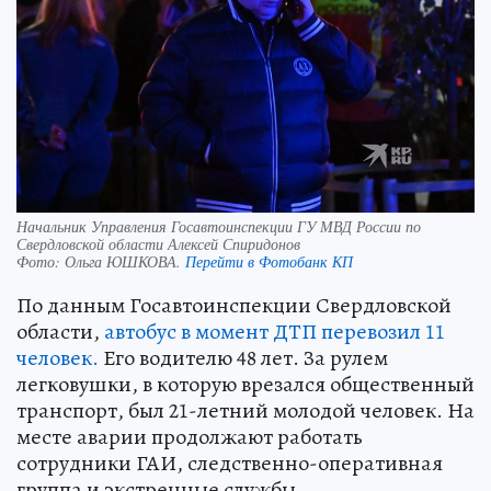
Начальник Управления Госавтоинспекции ГУ МВД России по
Свердловской области Алексей Спиридонов
Фото:
Ольга ЮШКОВА.
Перейти в Фотобанк КП
По данным Госавтоинспекции Свердловской
области,
автобус в момент ДТП перевозил 11
человек.
Его водителю 48 лет. За рулем
легковушки, в которую врезался общественный
транспорт, был 21-летний молодой человек. На
месте аварии продолжают работать
сотрудники ГАИ, следственно-оперативная
группа и экстренные службы.