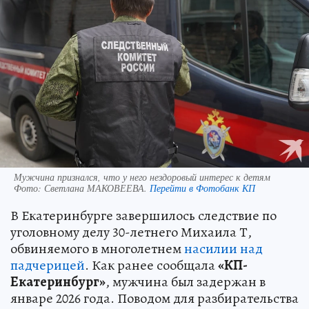
Мужчина признался, что у него нездоровый интерес к детям
Фото:
Светлана МАКОВЕЕВА.
Перейти в Фотобанк КП
В Екатеринбурге завершилось следствие по
уголовному делу 30-летнего Михаила Т,
обвиняемого в многолетнем
насилии над
падчерицей
. Как ранее сообщала
«КП-
Екатеринбург»
, мужчина был задержан в
январе 2026 года. Поводом для разбирательства