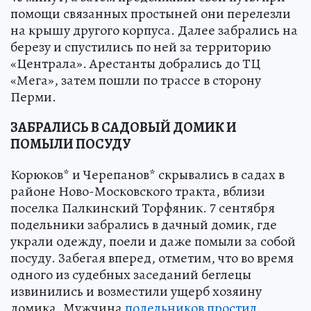
помощи связанных простыней они перелезли
на крышу другого корпуса. Далее забрались на
березу и спустились по ней за территорию
«Централа». Арестанты добрались до ТЦ
«Мега», затем пошли по трассе в сторону
Перми.
ЗАБРАЛИСЬ В САДОВЫЙ ДОМИК И
ПОМЫЛИ ПОСУДУ
Корюков* и Черепанов* скрывались в садах в
районе Ново-Московского тракта, вблизи
поселка Палкинский Торфяник. 7 сентября
подельники забрались в дачный домик, где
украли одежду, поели и даже помыли за собой
посуду. Забегая вперед, отметим, что во время
одного из судебных заседаний беглецы
извинились и возместили ущерб хозяину
домика. Мужчина
подельников простил
.