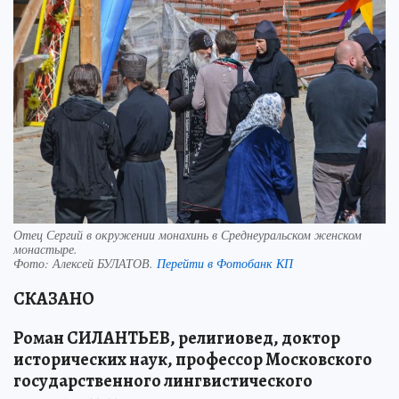
Отец Сергий в окружении монахинь в Среднеуральском женском
монастыре.
Фото:
Алексей БУЛАТОВ.
Перейти в Фотобанк КП
СКАЗАНО
Роман СИЛАНТЬЕВ, религиовед, доктор
исторических наук, профессор Московского
государственного лингвистического