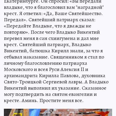
Екатеринбурге. Он спросил: «Вы передали
владыке, что я благословил вам "наградной"
крест. Я ответил: «Да, Ваше Святейшество.
Передал». Святейший патриарх сказал:
«Передайте Владыке, что я дважды не
повторяю». После чего Владыко Викентий
перевел меня в сан схиигумена и дал мне
крест. Святейший патриарх, Владыко
Викентий, батюшка Кирилл знали, за что я
отбывал наказание. Священником я стал по
личному благословлению патриарха
Московского и всея Руси Алексия II и
архимандрита Кирилла Павлова, духовника
Свято-Троицкой Сергиевой лавры. А Владыко
Викентий выполнил их указание. Сказанное
могу подтвердить на святом евангелии и
кресте. Аминь. Простите меня все.