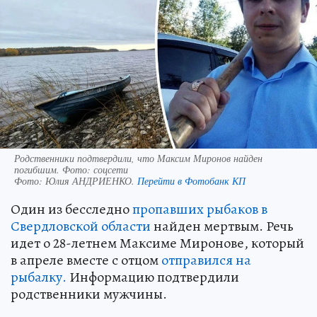
Родственники подтвердили, что Максим Миронов найден
погибшим. Фото: соцсети
Фото:
Юлия АНДРИЕНКО.
Перейти в Фотобанк КП
Один из бесследно
пропавших рыбаков в
Свердловской области
найден мертвым. Речь
идет о 28-летнем Максиме Миронове, который
в апреле вместе с отцом
отправился на
рыбалку.
Информацию подтвердили
родственники мужчины.