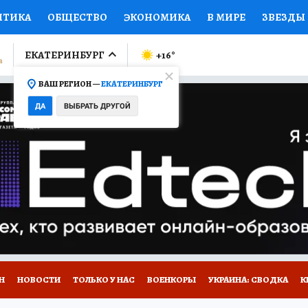
ИТИКА
ОБЩЕСТВО
ЭКОНОМИКА
В МИРЕ
ЗВЕЗДЫ
ЛУМНИСТЫ
ПРОИСШЕСТВИЯ
НАЦИОНАЛЬНЫЕ ПРОЕК
ЕКАТЕРИНБУРГ
+16
°
ВАШ РЕГИОН —
ЕКАТЕРИНБУРГ
Ы
ОТКРЫВАЕМ МИР
Я ЗНАЮ
СЕМЬЯ
ЖЕНСКИЕ СЕ
ДА
ВЫБРАТЬ ДРУГОЙ
ПРОМОКОДЫ
СЕРИАЛЫ
СПЕЦПРОЕКТЫ
ДЕФИЦИТ
ВИЗОР
КОЛЛЕКЦИИ
КОНКУРСЫ
РАБОТА У НАС
ГИ
Н
НОВОСТИ
ТОЛЬКО У НАС
ВОЕНКОРЫ
УКРАИНА: СВОДКА
К