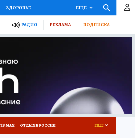
ЗДОРОВЬЕ
ЕЩЕ
ТЫ РОССИИ
РАДИО
РЕКЛАМА
ПОДПИСКА
КРЕТЫ
ПУТЕВОДИТЕЛЬ
 ЖЕЛЕЗА
ТУРИЗМ
Д ПОТРЕБИТЕЛЯ
ВСЕ О КП
П В МАХ
ОТДЫХ В РОССИИ
ЕЩЕ