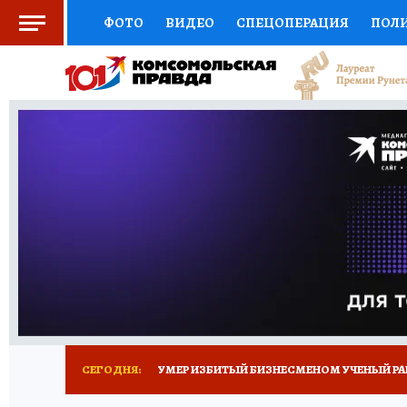
ФОТО
ВИДЕО
СПЕЦОПЕРАЦИЯ
ПОЛ
СОЦПОДДЕРЖКА
НАУКА
СПОРТ
КО
ВЫБОР ЭКСПЕРТОВ
ДОКТОР
ФИНАНС
КНИЖНАЯ ПОЛКА
ПРОГНОЗЫ НА СПОРТ
ПРЕСС-ЦЕНТР
НЕДВИЖИМОСТЬ
ТЕЛЕ
РАДИО КП
ТЕСТЫ
НОВОЕ НА САЙТЕ
СЕГОДНЯ:
УМЕР ИЗБИТЫЙ БИЗНЕСМЕНОМ УЧЕНЫЙ РА