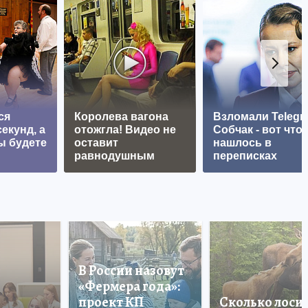
ся
Королева вагона
Взломали Telegr
екунд, а
отожгла! Видео не
Собчак - вот что
ы будете
оставит
нашлось в
равнодушным
переписках
В России назовут
«Фермера года»:
проект КП
Сколько лоси