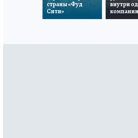
страны «Фуд
внутри о
Сити»
компани