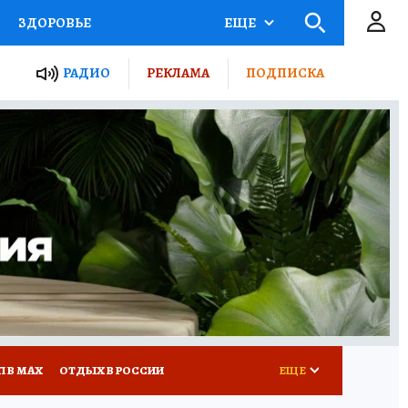
ЗДОРОВЬЕ
ЕЩЕ
ТЫ РОССИИ
РАДИО
РЕКЛАМА
ПОДПИСКА
КРЕТЫ
ПУТЕВОДИТЕЛЬ
 ЖЕЛЕЗА
ТУРИЗМ
Д ПОТРЕБИТЕЛЯ
ВСЕ О КП
П В МАХ
ОТДЫХ В РОССИИ
ЕЩЕ