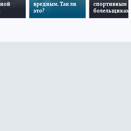
дной
вредным. Так ли
спортивным
и
это?
болельщикам