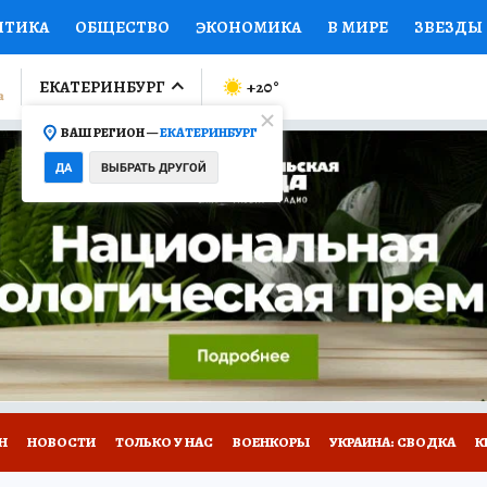
ИТИКА
ОБЩЕСТВО
ЭКОНОМИКА
В МИРЕ
ЗВЕЗДЫ
ЛУМНИСТЫ
ПРОИСШЕСТВИЯ
НАЦИОНАЛЬНЫЕ ПРОЕК
ЕКАТЕРИНБУРГ
+20
°
ВАШ РЕГИОН —
ЕКАТЕРИНБУРГ
Ы
ОТКРЫВАЕМ МИР
Я ЗНАЮ
СЕМЬЯ
ЖЕНСКИЕ СЕ
ДА
ВЫБРАТЬ ДРУГОЙ
ПРОМОКОДЫ
СЕРИАЛЫ
СПЕЦПРОЕКТЫ
ДЕФИЦИТ
ВИЗОР
КОЛЛЕКЦИИ
КОНКУРСЫ
РАБОТА У НАС
ГИ
Н
НОВОСТИ
ТОЛЬКО У НАС
ВОЕНКОРЫ
УКРАИНА: СВОДКА
К