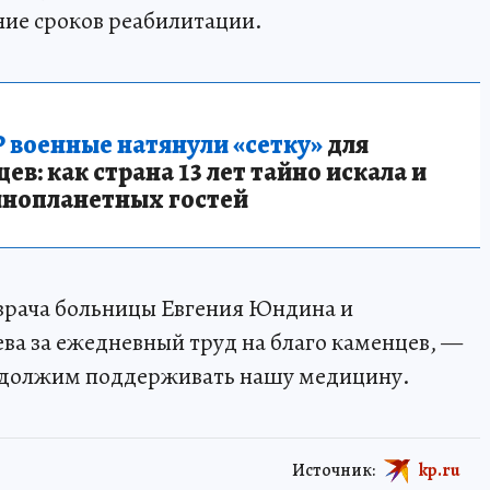
ние сроков реабилитации.
 военные натянули «сетку»
для
в: как страна 13 лет тайно искала и
инопланетных гостей
 врача больницы Евгения Юндина и
ва за ежедневный труд на благо каменцев, —
одолжим поддерживать нашу медицину.
Источник:
kp.ru