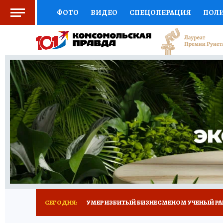
ФОТО
ВИДЕО
СПЕЦОПЕРАЦИЯ
ПОЛ
СОЦПОДДЕРЖКА
НАУКА
СПОРТ
КО
ВЫБОР ЭКСПЕРТОВ
ДОКТОР
ФИНАНС
КНИЖНАЯ ПОЛКА
ПРОГНОЗЫ НА СПОРТ
ПРЕСС-ЦЕНТР
НЕДВИЖИМОСТЬ
ТЕЛЕ
РАДИО КП
ТЕСТЫ
НОВОЕ НА САЙТЕ
СЕГОДНЯ:
УМЕР ИЗБИТЫЙ БИЗНЕСМЕНОМ УЧЕНЫЙ РА