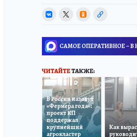
САМОЕ ОПЕРАТИВНОЕ – В
ЧИТАЙТЕ
ТАКЖЕ:
В России назовут
«Фермера года»:
проект КП
поддержал
крупнейший
Как вырас
агрокластер
руководи