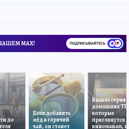
 НАШЕМ MAX!
ПОДПИСЫВАЙТЕСЬ
Вышла серия
домашних ТВ
Если добавить
которые
ти до
мёд в горячий
приглянутся 
теля
чай, он станет
киноманам, и