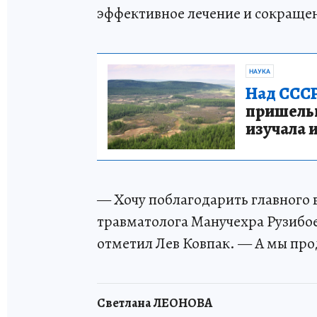
эффективное лечение и сокраще
НАУКА
Над СССР
пришельце
изучала 
— Хочу поблагодарить главного
травматолога Манучехра Рузибое
отметил Лев Ковпак. — А мы пр
Светлана ЛЕОНОВА