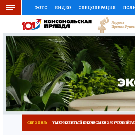
ФОТО
ВИДЕО
СПЕЦОПЕРАЦИЯ
ПОЛ
СОЦПОДДЕРЖКА
НАУКА
СПОРТ
КО
ВЫБОР ЭКСПЕРТОВ
ДОКТОР
ФИНАНС
КНИЖНАЯ ПОЛКА
ПРОГНОЗЫ НА СПОРТ
ПРЕСС-ЦЕНТР
НЕДВИЖИМОСТЬ
ТЕЛЕ
РАДИО КП
ТЕСТЫ
НОВОЕ НА САЙТЕ
СЕГОДНЯ:
УМЕР ИЗБИТЫЙ БИЗНЕСМЕНОМ УЧЕНЫЙ РА