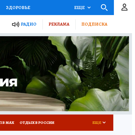
ЗДОРОВЬЕ
ЕЩЕ
ТЫ РОССИИ
РАДИО
РЕКЛАМА
ПОДПИСКА
КРЕТЫ
ПУТЕВОДИТЕЛЬ
 ЖЕЛЕЗА
ТУРИЗМ
Д ПОТРЕБИТЕЛЯ
ВСЕ О КП
П В МАХ
ОТДЫХ В РОССИИ
ЕЩЕ