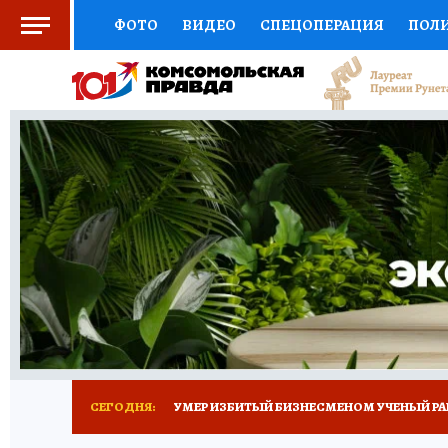
ФОТО
ВИДЕО
СПЕЦОПЕРАЦИЯ
ПОЛ
СОЦПОДДЕРЖКА
НАУКА
СПОРТ
КО
ВЫБОР ЭКСПЕРТОВ
ДОКТОР
ФИНАНС
КНИЖНАЯ ПОЛКА
ПРОГНОЗЫ НА СПОРТ
ПРЕСС-ЦЕНТР
НЕДВИЖИМОСТЬ
ТЕЛЕ
РАДИО КП
ТЕСТЫ
НОВОЕ НА САЙТЕ
СЕГОДНЯ:
УМЕР ИЗБИТЫЙ БИЗНЕСМЕНОМ УЧЕНЫЙ РА