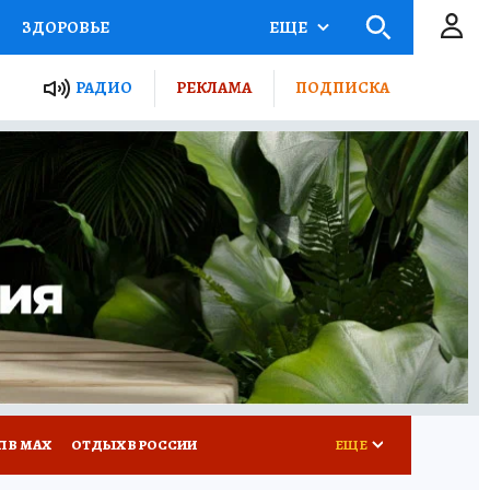
ЗДОРОВЬЕ
ЕЩЕ
ТЫ РОССИИ
РАДИО
РЕКЛАМА
ПОДПИСКА
КРЕТЫ
ПУТЕВОДИТЕЛЬ
 ЖЕЛЕЗА
ТУРИЗМ
Д ПОТРЕБИТЕЛЯ
ВСЕ О КП
П В МАХ
ОТДЫХ В РОССИИ
ЕЩЕ