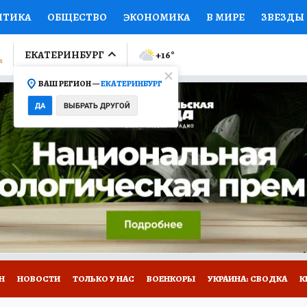
ИТИКА
ОБЩЕСТВО
ЭКОНОМИКА
В МИРЕ
ЗВЕЗДЫ
ЛУМНИСТЫ
ПРОИСШЕСТВИЯ
НАЦИОНАЛЬНЫЕ ПРОЕК
ЕКАТЕРИНБУРГ
+16
°
ВАШ РЕГИОН —
ЕКАТЕРИНБУРГ
Ы
ОТКРЫВАЕМ МИР
Я ЗНАЮ
СЕМЬЯ
ЖЕНСКИЕ СЕ
ДА
ВЫБРАТЬ ДРУГОЙ
ПРОМОКОДЫ
СЕРИАЛЫ
СПЕЦПРОЕКТЫ
ДЕФИЦИТ
ВИЗОР
КОЛЛЕКЦИИ
КОНКУРСЫ
РАБОТА У НАС
ГИ
Н
НОВОСТИ
ТОЛЬКО У НАС
ВОЕНКОРЫ
УКРАИНА: СВОДКА
К