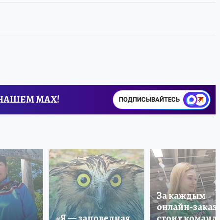
 НАШЕМ MAX!
ПОДПИСЫВАЙТЕСЬ
За каждым
онлайн-заказ
«Я — заповедная
стоит команда