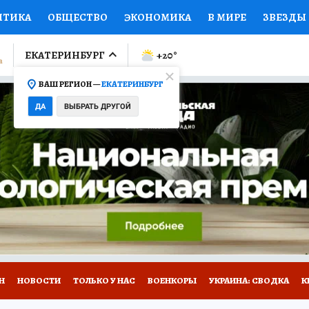
ИТИКА
ОБЩЕСТВО
ЭКОНОМИКА
В МИРЕ
ЗВЕЗДЫ
ЛУМНИСТЫ
ПРОИСШЕСТВИЯ
НАЦИОНАЛЬНЫЕ ПРОЕК
ЕКАТЕРИНБУРГ
+20
°
ВАШ РЕГИОН —
ЕКАТЕРИНБУРГ
Ы
ОТКРЫВАЕМ МИР
Я ЗНАЮ
СЕМЬЯ
ЖЕНСКИЕ СЕ
ДА
ВЫБРАТЬ ДРУГОЙ
ПРОМОКОДЫ
СЕРИАЛЫ
СПЕЦПРОЕКТЫ
ДЕФИЦИТ
ВИЗОР
КОЛЛЕКЦИИ
КОНКУРСЫ
РАБОТА У НАС
ГИ
Н
НОВОСТИ
ТОЛЬКО У НАС
ВОЕНКОРЫ
УКРАИНА: СВОДКА
К