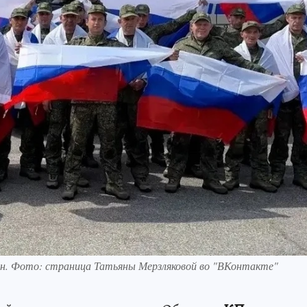
чан. Фото: страница Татьяны Мерзляковой во "ВКонтакте"