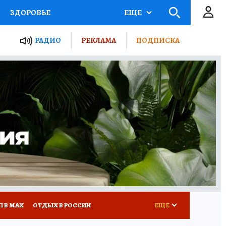
ЗДОРОВЬЕ
ЕЩЕ
ТЫ РОССИИ
РАДИО
РЕКЛАМА
ПОДПИСКА
КРЕТЫ
ПУТЕВОДИТЕЛЬ
 ЖЕЛЕЗА
ТУРИЗМ
Д ПОТРЕБИТЕЛЯ
ВСЕ О КП
П В МАХ
ОТДЫХ В РОССИИ
ЕЩЕ