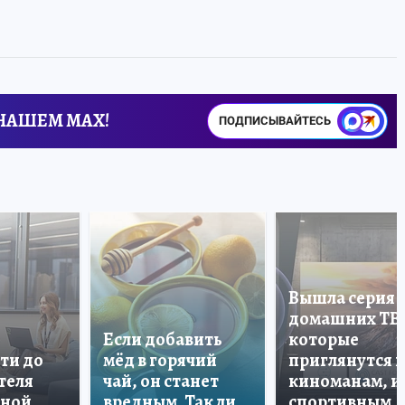
 НАШЕМ MAX!
ПОДПИСЫВАЙТЕСЬ
Вышла серия
домашних ТВ
Если добавить
которые
ти до
мёд в горячий
приглянутся 
теля
чай, он станет
киноманам, и
дной
вредным. Так ли
спортивным