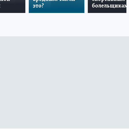
и
это?
болельщикам