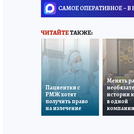
САМОЕ ОПЕРАТИВНОЕ – В
ЧИТАЙТЕ
ТАКЖЕ:
Менять р
Пациентки с
необязате
РМЖ хотят
истории 
получить право
в одной
на излечение
компани