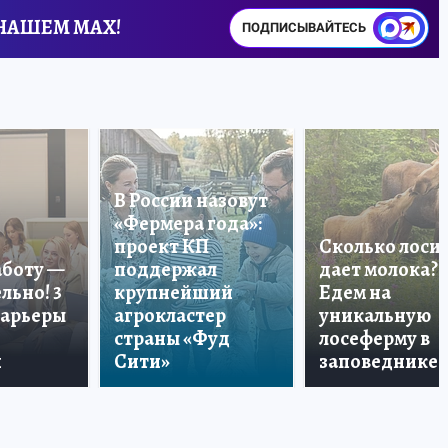
 НАШЕМ MAX!
ПОДПИСЫВАЙТЕСЬ
В России назовут
«Фермера года»:
проект КП
Сколько лоси
аботу —
поддержал
дает молока?
льно! 3
крупнейший
Едем на
карьеры
агрокластер
уникальную
страны «Фуд
лосеферму в
и
Сити»
заповеднике!