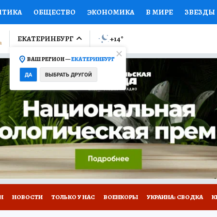
ИТИКА
ОБЩЕСТВО
ЭКОНОМИКА
В МИРЕ
ЗВЕЗДЫ
ЛУМНИСТЫ
ПРОИСШЕСТВИЯ
НАЦИОНАЛЬНЫЕ ПРОЕК
ЕКАТЕРИНБУРГ
+14
°
ВАШ РЕГИОН —
ЕКАТЕРИНБУРГ
Ы
ОТКРЫВАЕМ МИР
Я ЗНАЮ
СЕМЬЯ
ЖЕНСКИЕ СЕ
ДА
ВЫБРАТЬ ДРУГОЙ
ПРОМОКОДЫ
СЕРИАЛЫ
СПЕЦПРОЕКТЫ
ДЕФИЦИТ
ВИЗОР
КОЛЛЕКЦИИ
КОНКУРСЫ
РАБОТА У НАС
ГИ
Н
НОВОСТИ
ТОЛЬКО У НАС
ВОЕНКОРЫ
УКРАИНА: СВОДКА
К