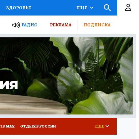
ЗДОРОВЬЕ
ЕЩЕ
ТЫ РОССИИ
РАДИО
РЕКЛАМА
ПОДПИСКА
КРЕТЫ
ПУТЕВОДИТЕЛЬ
 ЖЕЛЕЗА
ТУРИЗМ
Д ПОТРЕБИТЕЛЯ
ВСЕ О КП
П В МАХ
ОТДЫХ В РОССИИ
ЕЩЕ