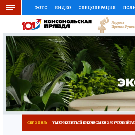
ФОТО
ВИДЕО
СПЕЦОПЕРАЦИЯ
ПОЛ
СОЦПОДДЕРЖКА
НАУКА
СПОРТ
КО
ВЫБОР ЭКСПЕРТОВ
ДОКТОР
ФИНАНС
КНИЖНАЯ ПОЛКА
ПРОГНОЗЫ НА СПОРТ
ПРЕСС-ЦЕНТР
НЕДВИЖИМОСТЬ
ТЕЛЕ
РАДИО КП
ТЕСТЫ
НОВОЕ НА САЙТЕ
СЕГОДНЯ:
УМЕР ИЗБИТЫЙ БИЗНЕСМЕНОМ УЧЕНЫЙ РА