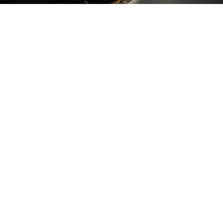
Эшелон Победы сделает 24 остановки
Фото:
Алексей БУЛАТОВ.
Перейти в Фотобанк КП
Ретропоезд «Эшелон Победы» с 1 по 22 мая
будет курсировать по 24 городам Свердловской
и Тюменской областей, Пермского края, Ямала
и Югры. Стартует маршрут в Перми, а
финишной точкой станет станция Пурпе в
ямальском городе Губкинский. Об этом
сообщает
ИА «Уральский меридиан»
.
«Эшелон Победы» - музей на колесах,
посвященный событиям времен Великой
Отечественной войны. Он традиционно
курсирует по Свердловской железной дороге в
мае, когда отмечается День Победы.