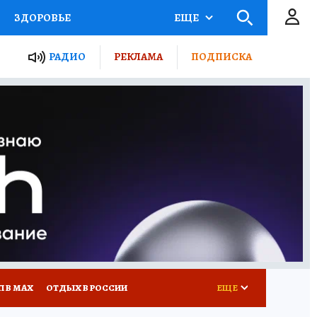
ЗДОРОВЬЕ
ЕЩЕ
ТЫ РОССИИ
РАДИО
РЕКЛАМА
ПОДПИСКА
КРЕТЫ
ПУТЕВОДИТЕЛЬ
 ЖЕЛЕЗА
ТУРИЗМ
Д ПОТРЕБИТЕЛЯ
ВСЕ О КП
П В МАХ
ОТДЫХ В РОССИИ
ЕЩЕ