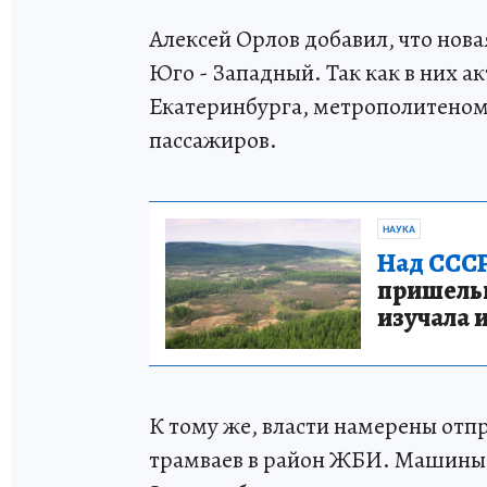
Алексей Орлов добавил, что нов
Юго - Западный. Так как в них а
Екатеринбурга, метрополитеном
пассажиров.
НАУКА
Над СССР
пришельце
изучала 
К тому же, власти намерены от
трамваев в район ЖБИ. Машины