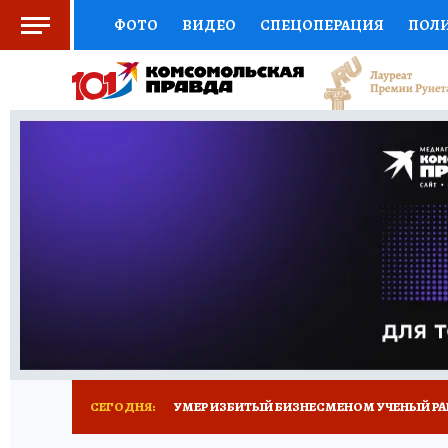
ФОТО
ВИДЕО
СПЕЦОПЕРАЦИЯ
ПОЛ
СОЦПОДДЕРЖКА
НАУКА
СПОРТ
КО
ВЫБОР ЭКСПЕРТОВ
ДОКТОР
ФИНАНС
КНИЖНАЯ ПОЛКА
ПРОГНОЗЫ НА СПОРТ
ПРЕСС-ЦЕНТР
НЕДВИЖИМОСТЬ
ТЕЛЕ
РАДИО КП
ТЕСТЫ
НОВОЕ НА САЙТЕ
СЕГОДНЯ:
УМЕР ИЗБИТЫЙ БИЗНЕСМЕНОМ УЧЕНЫЙ РА