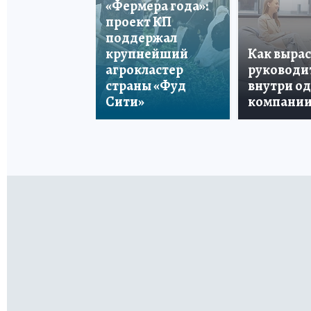
«Фермера года»:
проект КП
поддержал
крупнейший
Как вырас
агрокластер
руководи
страны «Фуд
внутри о
Сити»
компани