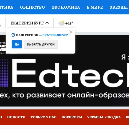
ИТИКА
ОБЩЕСТВО
ЭКОНОМИКА
В МИРЕ
ЗВЕЗДЫ
ЛУМНИСТЫ
ПРОИСШЕСТВИЯ
НАЦИОНАЛЬНЫЕ ПРОЕК
ЕКАТЕРИНБУРГ
+25
°
ВАШ РЕГИОН —
ЕКАТЕРИНБУРГ
Ы
ОТКРЫВАЕМ МИР
Я ЗНАЮ
СЕМЬЯ
ЖЕНСКИЕ СЕ
ДА
ВЫБРАТЬ ДРУГОЙ
ПРОМОКОДЫ
СЕРИАЛЫ
СПЕЦПРОЕКТЫ
ДЕФИЦИТ
ВИЗОР
КОЛЛЕКЦИИ
КОНКУРСЫ
РАБОТА У НАС
ГИ
Н
НОВОСТИ
ТОЛЬКО У НАС
ВОЕНКОРЫ
УКРАИНА: СВОДКА
К