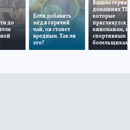
Вышла серия
домашних ТВ
Если добавить
которые
ти до
мёд в горячий
приглянутся 
теля
чай, он станет
киноманам, и
дной
вредным. Так ли
спортивным
и
это?
болельщикам