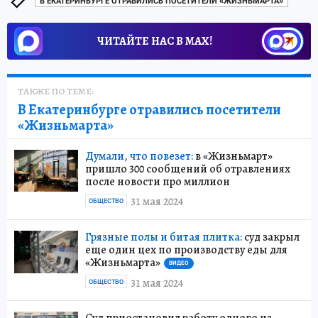
В ЕКАТЕРИНБУРГЕ ОТРАВИЛИСЬ ПОСЕТИТЕЛИ «ЖИЗНЬМАРТА»
ЧИТАЙТЕ НАС В МАХ!
ТАКЖЕ ПО ТЕМЕ:
В Екатеринбурге отравились посетители
«Жизньмарта»
Думали, что повезет:
в «Жизньмарт»
пришло 300 сообщений об отравлениях
после новости про миллион
31 мая 2024
ОБЩЕСТВО
Грязные полы и битая плитка:
суд закрыл
еще один цех по производству еды для
«Жизньмарта»
ВИДЕО
31 мая 2024
ОБЩЕСТВО