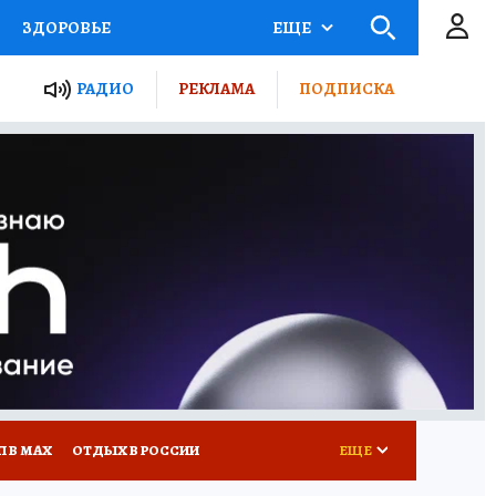
ЗДОРОВЬЕ
ЕЩЕ
ТЫ РОССИИ
РАДИО
РЕКЛАМА
ПОДПИСКА
КРЕТЫ
ПУТЕВОДИТЕЛЬ
 ЖЕЛЕЗА
ТУРИЗМ
Д ПОТРЕБИТЕЛЯ
ВСЕ О КП
П В МАХ
ОТДЫХ В РОССИИ
ЕЩЕ