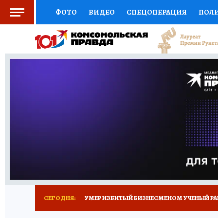
ФОТО
ВИДЕО
СПЕЦОПЕРАЦИЯ
ПОЛ
СОЦПОДДЕРЖКА
НАУКА
СПОРТ
КО
ВЫБОР ЭКСПЕРТОВ
ДОКТОР
ФИНАНС
КНИЖНАЯ ПОЛКА
ПРОГНОЗЫ НА СПОРТ
ПРЕСС-ЦЕНТР
НЕДВИЖИМОСТЬ
ТЕЛЕ
РАДИО КП
ТЕСТЫ
НОВОЕ НА САЙТЕ
СЕГОДНЯ:
УМЕР ИЗБИТЫЙ БИЗНЕСМЕНОМ УЧЕНЫЙ РА