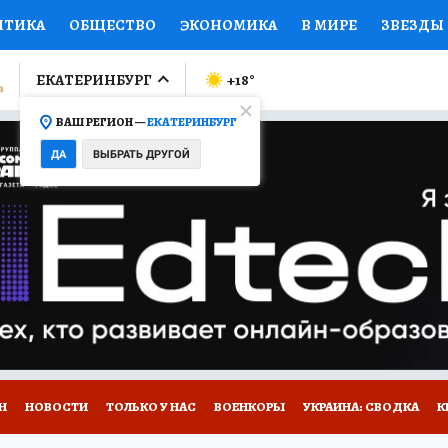
ИТИКА
ОБЩЕСТВО
ЭКОНОМИКА
В МИРЕ
ЗВЕЗДЫ
ЛУМНИСТЫ
ПРОИСШЕСТВИЯ
НАЦИОНАЛЬНЫЕ ПРОЕК
ЕКАТЕРИНБУРГ
+18
°
ВАШ РЕГИОН —
ЕКАТЕРИНБУРГ
Ы
ОТКРЫВАЕМ МИР
Я ЗНАЮ
СЕМЬЯ
ЖЕНСКИЕ СЕ
ДА
ВЫБРАТЬ ДРУГОЙ
ПРОМОКОДЫ
СЕРИАЛЫ
СПЕЦПРОЕКТЫ
ДЕФИЦИТ
ВИЗОР
КОЛЛЕКЦИИ
КОНКУРСЫ
РАБОТА У НАС
ГИ
Н
НОВОСТИ
ТОЛЬКО У НАС
ВОЕНКОРЫ
УКРАИНА: СВОДКА
К