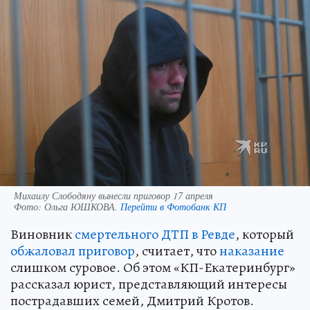
Михаилу Слободяну вынесли приговор 17 апреля
Фото:
Ольга ЮШКОВА.
Перейти в Фотобанк КП
Виновник
смертельного ДТП в Ревде
, который
обжаловал приговор
, считает, что
наказание
слишком суровое. Об этом «КП-Екатеринбург»
рассказал юрист, представляющий интересы
пострадавших семей, Дмитрий Кротов.