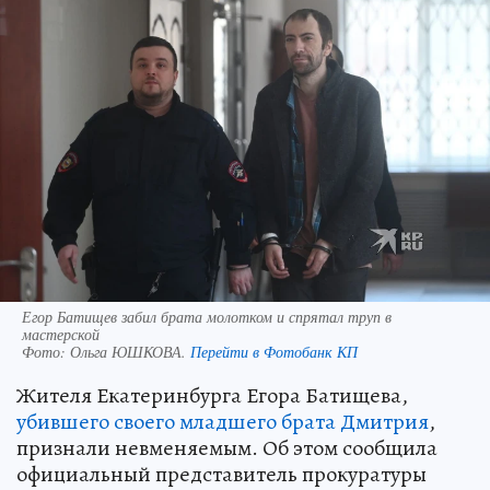
Егор Батищев забил брата молотком и спрятал труп в
мастерской
Фото:
Ольга ЮШКОВА.
Перейти в Фотобанк КП
Жителя Екатеринбурга Егора Батищева,
убившего своего младшего брата Дмитрия
,
признали невменяемым. Об этом сообщила
официальный представитель прокуратуры