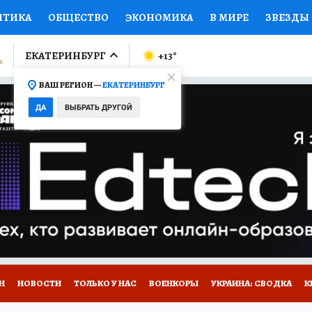
ИТИКА
ОБЩЕСТВО
ЭКОНОМИКА
В МИРЕ
ЗВЕЗДЫ
ЛУМНИСТЫ
ПРОИСШЕСТВИЯ
НАЦИОНАЛЬНЫЕ ПРОЕК
ЕКАТЕРИНБУРГ
+13
°
ВАШ РЕГИОН —
ЕКАТЕРИНБУРГ
Ы
ОТКРЫВАЕМ МИР
Я ЗНАЮ
СЕМЬЯ
ЖЕНСКИЕ СЕ
ДА
ВЫБРАТЬ ДРУГОЙ
ПРОМОКОДЫ
СЕРИАЛЫ
СПЕЦПРОЕКТЫ
ДЕФИЦИТ
ВИЗОР
КОЛЛЕКЦИИ
КОНКУРСЫ
РАБОТА У НАС
ГИ
Н
НОВОСТИ
ТОЛЬКО У НАС
ВОЕНКОРЫ
УКРАИНА: СВОДКА
К