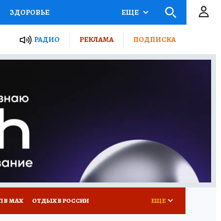
ЗДОРОВЬЕ
ЕЩЕ
ТЫ РОССИИ
РАДИО
РЕКЛАМА
ПОДПИСКА
КРЕТЫ
ПУТЕВОДИТЕЛЬ
 ЖЕЛЕЗА
ТУРИЗМ
Д ПОТРЕБИТЕЛЯ
ВСЕ О КП
П В МАХ
ОТДЫХ В РОССИИ
ЕЩЕ