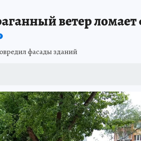
АФИША
ИСПЫТАНО НА СЕБЕ
раганный ветер ломает
О
повредил фасады зданий