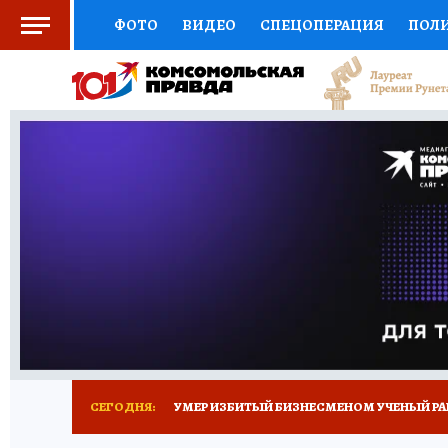
ФОТО
ВИДЕО
СПЕЦОПЕРАЦИЯ
ПОЛ
СОЦПОДДЕРЖКА
НАУКА
СПОРТ
КО
ВЫБОР ЭКСПЕРТОВ
ДОКТОР
ФИНАНС
КНИЖНАЯ ПОЛКА
ПРОГНОЗЫ НА СПОРТ
ПРЕСС-ЦЕНТР
НЕДВИЖИМОСТЬ
ТЕЛЕ
РАДИО КП
ТЕСТЫ
НОВОЕ НА САЙТЕ
СЕГОДНЯ:
УМЕР ИЗБИТЫЙ БИЗНЕСМЕНОМ УЧЕНЫЙ РА