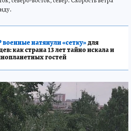
ок, северо-восток, север. Скорость ветра
унду.
 военные натянули «сетку»
для
в: как страна 13 лет тайно искала и
инопланетных гостей