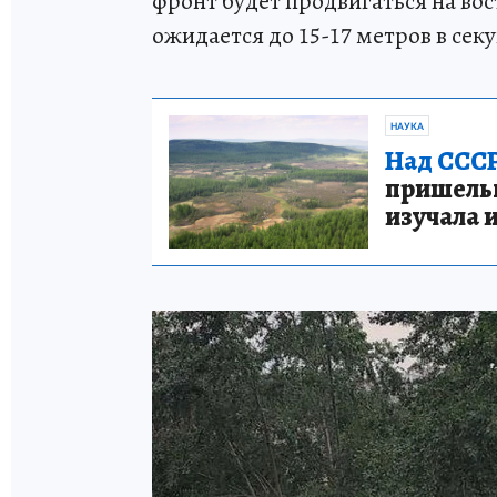
фронт будет продвигаться на вост
ожидается до 15-17 метров в сек
НАУКА
Над СССР
пришельце
изучала 