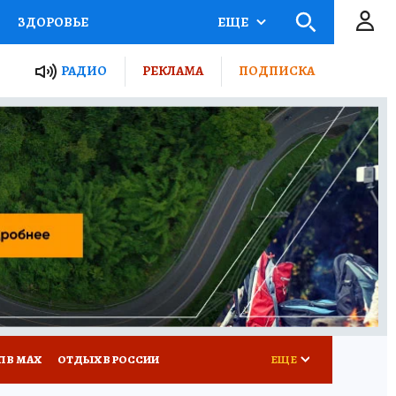
ЗДОРОВЬЕ
ЕЩЕ
ТЫ РОССИИ
РАДИО
РЕКЛАМА
ПОДПИСКА
КРЕТЫ
ПУТЕВОДИТЕЛЬ
 ЖЕЛЕЗА
ТУРИЗМ
Д ПОТРЕБИТЕЛЯ
ВСЕ О КП
П В МАХ
ОТДЫХ В РОССИИ
ЕЩЕ