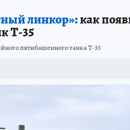
АФИША
ИСПЫТАНО НА СЕБЕ
тный линкор»:
как появ
к Т-35
ийного пятибашенного танка Т-35