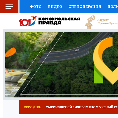
ФОТО
ВИДЕО
СПЕЦОПЕРАЦИЯ
ПОЛ
СОЦПОДДЕРЖКА
НАУКА
СПОРТ
КО
ВЫБОР ЭКСПЕРТОВ
ДОКТОР
ФИНАНС
КНИЖНАЯ ПОЛКА
ПРОГНОЗЫ НА СПОРТ
ПРЕСС-ЦЕНТР
НЕДВИЖИМОСТЬ
ТЕЛЕ
РАДИО КП
ТЕСТЫ
НОВОЕ НА САЙТЕ
СЕГОДНЯ:
УМЕР ИЗБИТЫЙ БИЗНЕСМЕНОМ УЧЕНЫЙ РА