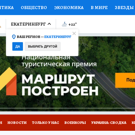
ИТИКА
ОБЩЕСТВО
ЭКОНОМИКА
В МИРЕ
ЗВЕЗДЫ
ЛУМНИСТЫ
ПРОИСШЕСТВИЯ
НАЦИОНАЛЬНЫЕ ПРОЕК
ЕКАТЕРИНБУРГ
+22
°
ВАШ РЕГИОН —
ЕКАТЕРИНБУРГ
Ы
ОТКРЫВАЕМ МИР
Я ЗНАЮ
СЕМЬЯ
ЖЕНСКИЕ СЕ
ДА
ВЫБРАТЬ ДРУГОЙ
ПРОМОКОДЫ
СЕРИАЛЫ
СПЕЦПРОЕКТЫ
ДЕФИЦИТ
ВИЗОР
КОЛЛЕКЦИИ
КОНКУРСЫ
РАБОТА У НАС
ГИ
Н
НОВОСТИ
ТОЛЬКО У НАС
ВОЕНКОРЫ
УКРАИНА: СВОДКА
К