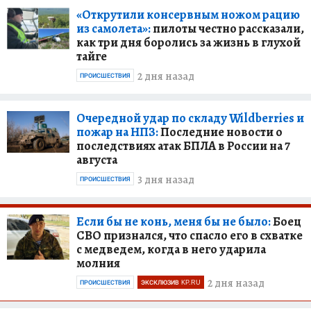
«Открутили консервным ножом рацию
из самолета»:
пилоты честно рассказали,
как три дня боролись за жизнь в глухой
тайге
2 дня назад
ПРОИСШЕСТВИЯ
Очередной удар по складу Wildberries и
пожар на НПЗ:
Последние новости о
последствиях атак БПЛА в России на 7
августа
3 дня назад
ПРОИСШЕСТВИЯ
Если бы не конь, меня бы не было:
Боец
СВО признался, что спасло его в схватке
с медведем, когда в него ударила
молния
2 дня назад
ПРОИСШЕСТВИЯ
ЭКСКЛЮЗИВ KP.RU