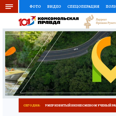
ФОТО
ВИДЕО
СПЕЦОПЕРАЦИЯ
ПОЛ
СОЦПОДДЕРЖКА
НАУКА
СПОРТ
КО
ВЫБОР ЭКСПЕРТОВ
ДОКТОР
ФИНАНС
КНИЖНАЯ ПОЛКА
ПРОГНОЗЫ НА СПОРТ
ПРЕСС-ЦЕНТР
НЕДВИЖИМОСТЬ
ТЕЛЕ
РАДИО КП
ТЕСТЫ
НОВОЕ НА САЙТЕ
СЕГОДНЯ:
УМЕР ИЗБИТЫЙ БИЗНЕСМЕНОМ УЧЕНЫЙ РА