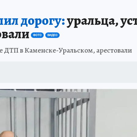
АФИША
ИСПЫТАНО НА СЕБЕ
пил дорогу:
уральца, ус
овали
ФОТО
ВИДЕО
е ДТП в Каменске-Уральском, арестовали