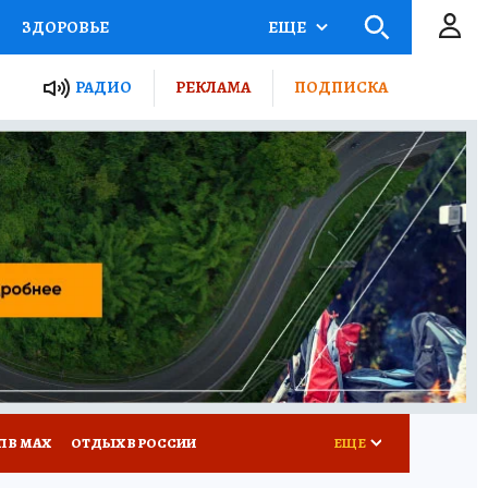
ЗДОРОВЬЕ
ЕЩЕ
ТЫ РОССИИ
РАДИО
РЕКЛАМА
ПОДПИСКА
КРЕТЫ
ПУТЕВОДИТЕЛЬ
 ЖЕЛЕЗА
ТУРИЗМ
Д ПОТРЕБИТЕЛЯ
ВСЕ О КП
П В МАХ
ОТДЫХ В РОССИИ
ЕЩЕ