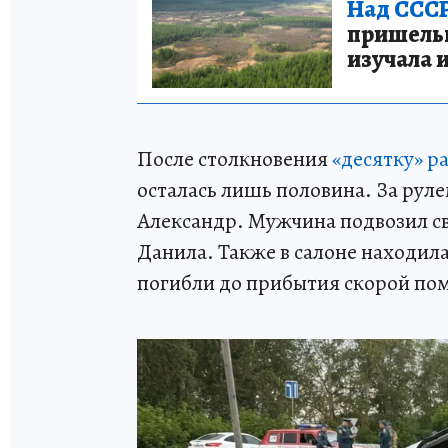
Над СССР
пришельце
изучала 
После столкновения
«десятку» р
осталась лишь половина. За рул
Александр. Мужчина подвозил сво
Данила. Также в салоне находилас
погибли до прибытия скорой по