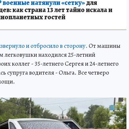
 военные натянули «сетку»
для
в: как страна 13 лет тайно искала и
инопланетных гостей
азвернуло и отбросило в сторону.
От машины
ем легковушки находился 25-летний
их коллег - 35-летнего Сергея и 24-летнего
ь супруга водителя - Ольга. Все четверо
мощи.