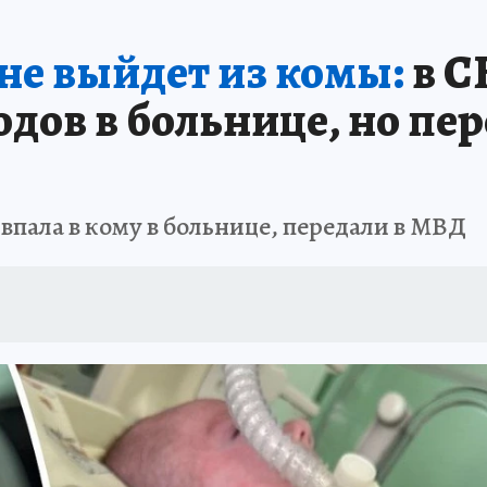
АФИША
ИСПЫТАНО НА СЕБЕ
е выйдет из комы:
в С
одов в больнице, но пе
 впала в кому в больнице, передали в МВД