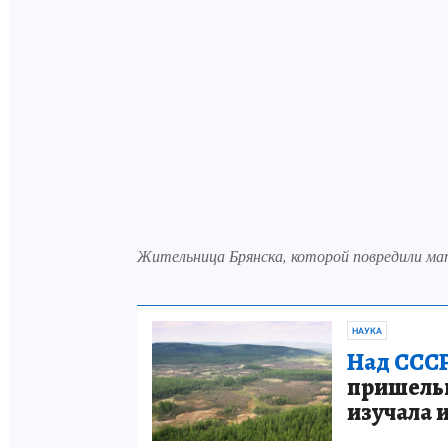
Жительница Брянска, которой повредили матк
НАУКА
Над СССР
пришельце
изучала 