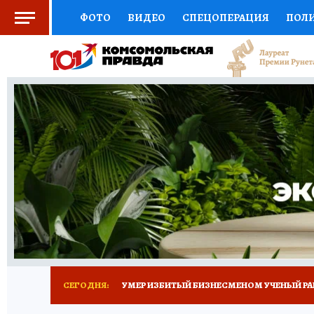
ФОТО
ВИДЕО
СПЕЦОПЕРАЦИЯ
ПОЛ
СОЦПОДДЕРЖКА
НАУКА
СПОРТ
КО
ВЫБОР ЭКСПЕРТОВ
ДОКТОР
ФИНАНС
КНИЖНАЯ ПОЛКА
ПРОГНОЗЫ НА СПОРТ
ПРЕСС-ЦЕНТР
НЕДВИЖИМОСТЬ
ТЕЛЕ
РАДИО КП
ТЕСТЫ
НОВОЕ НА САЙТЕ
СЕГОДНЯ:
УМЕР ИЗБИТЫЙ БИЗНЕСМЕНОМ УЧЕНЫЙ РА