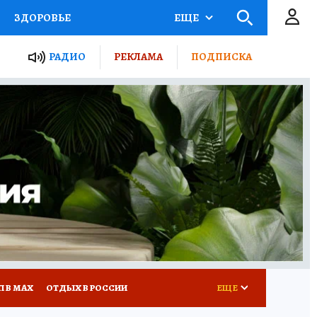
ЗДОРОВЬЕ
ЕЩЕ
ТЫ РОССИИ
РАДИО
РЕКЛАМА
ПОДПИСКА
КРЕТЫ
ПУТЕВОДИТЕЛЬ
 ЖЕЛЕЗА
ТУРИЗМ
Д ПОТРЕБИТЕЛЯ
ВСЕ О КП
П В МАХ
ОТДЫХ В РОССИИ
ЕЩЕ