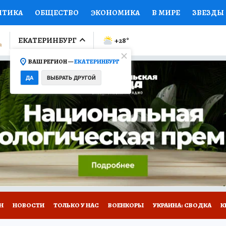
ИТИКА
ОБЩЕСТВО
ЭКОНОМИКА
В МИРЕ
ЗВЕЗДЫ
ЛУМНИСТЫ
ПРОИСШЕСТВИЯ
НАЦИОНАЛЬНЫЕ ПРОЕК
ЕКАТЕРИНБУРГ
+28
°
ВАШ РЕГИОН —
ЕКАТЕРИНБУРГ
Ы
ОТКРЫВАЕМ МИР
Я ЗНАЮ
СЕМЬЯ
ЖЕНСКИЕ СЕ
ДА
ВЫБРАТЬ ДРУГОЙ
ПРОМОКОДЫ
СЕРИАЛЫ
СПЕЦПРОЕКТЫ
ДЕФИЦИТ
ВИЗОР
КОЛЛЕКЦИИ
КОНКУРСЫ
РАБОТА У НАС
ГИ
Н
НОВОСТИ
ТОЛЬКО У НАС
ВОЕНКОРЫ
УКРАИНА: СВОДКА
К