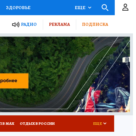
ЗДОРОВЬЕ
ЕЩЕ
ТЫ РОССИИ
РАДИО
РЕКЛАМА
ПОДПИСКА
КРЕТЫ
ПУТЕВОДИТЕЛЬ
 ЖЕЛЕЗА
ТУРИЗМ
Д ПОТРЕБИТЕЛЯ
ВСЕ О КП
П В МАХ
ОТДЫХ В РОССИИ
ЕЩЕ