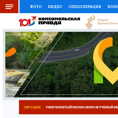
ФОТО
ВИДЕО
СПЕЦОПЕРАЦИЯ
ПОЛ
СОЦПОДДЕРЖКА
НАУКА
СПОРТ
КО
ВЫБОР ЭКСПЕРТОВ
ДОКТОР
ФИНАНС
КНИЖНАЯ ПОЛКА
ПРОГНОЗЫ НА СПОРТ
ПРЕСС-ЦЕНТР
НЕДВИЖИМОСТЬ
ТЕЛЕ
РАДИО КП
ТЕСТЫ
НОВОЕ НА САЙТЕ
СЕГОДНЯ:
УМЕР ИЗБИТЫЙ БИЗНЕСМЕНОМ УЧЕНЫЙ РА