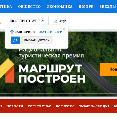
ИТИКА
ОБЩЕСТВО
ЭКОНОМИКА
В МИРЕ
ЗВЕЗДЫ
ЛУМНИСТЫ
ПРОИСШЕСТВИЯ
НАЦИОНАЛЬНЫЕ ПРОЕК
ЕКАТЕРИНБУРГ
+15
°
ВАШ РЕГИОН —
ЕКАТЕРИНБУРГ
Ы
ОТКРЫВАЕМ МИР
Я ЗНАЮ
СЕМЬЯ
ЖЕНСКИЕ СЕ
ДА
ВЫБРАТЬ ДРУГОЙ
ПРОМОКОДЫ
СЕРИАЛЫ
СПЕЦПРОЕКТЫ
ДЕФИЦИТ
ВИЗОР
КОЛЛЕКЦИИ
КОНКУРСЫ
РАБОТА У НАС
ГИ
Н
НОВОСТИ
ТОЛЬКО У НАС
ВОЕНКОРЫ
УКРАИНА: СВОДКА
К