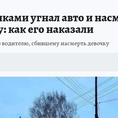
АФИША
ИСПЫТАНО НА СЕБЕ
ками угнал авто и насм
 как его наказали
р водителю, сбившему насмерть девочку