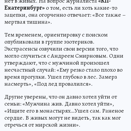
нет в живых. На вопрос журналиста
«КП-
Екатеринбург»
о том, есть ли хоть какие-то
зацепки, она огорченно отвечает: «Все также –
мертвая тишина».
Тем временем, ориентировку с поиском
опубликовали в группе эзотериков.
Экстрасенсы озвучили свои версии того, что
могло случиться с Андреем Смирновым. Одни
утверждают, что с мужчиной произошел
несчастный случай: «Ему резко стало плохо во
время прогулки. Ушел глубоко в лес. Замерз
насмерть», «Под лед провалился».
Другие уверены, что он давно хотел уйти от
семьи: «Мужчина жив. Давно хотел уйти»,
«Ищите его в монастырях…Ушел сам. Раненое
сердце. В живых могут не видеть, так как мог
отречься от мирской жизни».