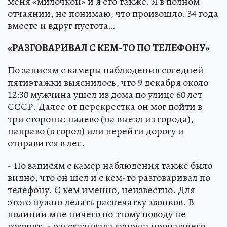
меня «милочкой» и я его также. Я в полном
отчаянии, не понимаю, что произошло. 34 года
вместе и вдруг пустота…
«РАЗГОВАРИВАЛ С КЕМ-ТО ПО ТЕЛЕФОНУ»
По записям с камеры наблюдения соседней
пятиэтажки выяснилось, что 9 декабря около
12:30 мужчина ушел из дома по улице 60 лет
СССР. Далее от перекрестка он мог пойти в
три стороны: налево (на выезд из города),
направо (в город) или перейти дорогу и
отправится в лес.
- По записям с камер наблюдения также было
видно, что он шел и с кем-то разговаривал по
телефону. С кем именно, неизвестно. Для
этого нужно делать распечатку звонков. В
полиции мне ничего по этому поводу не
говорят, - рассказывала супруга пропавшего.