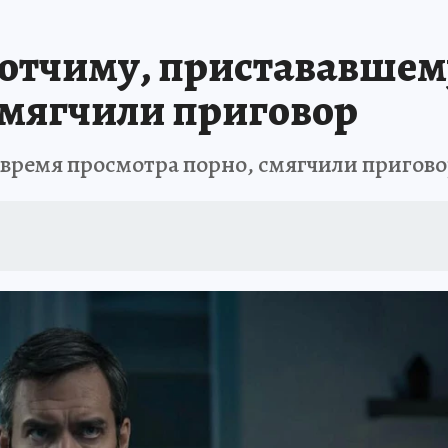
АФИША
ИСПЫТАНО НА СЕБЕ
отчиму, пристававшему
смягчили приговор
 время просмотра порно, смягчили пригов