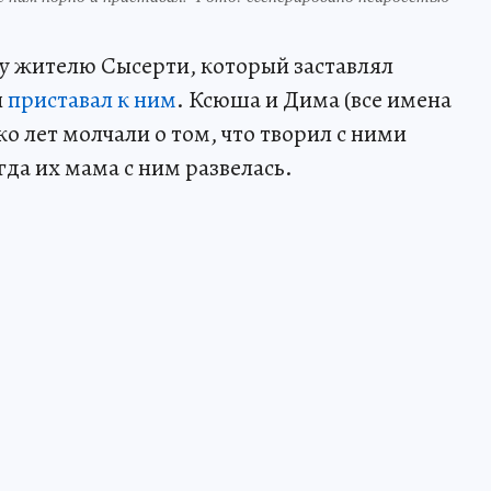
у жителю Сысерти, который заставлял
и
приставал к ним
. Ксюша и Дима (все имена
ко лет молчали о том, что творил с ними
гда их мама с ним развелась.