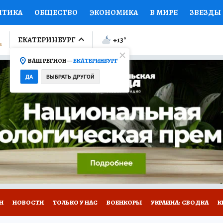
ИТИКА
ОБЩЕСТВО
ЭКОНОМИКА
В МИРЕ
ЗВЕЗДЫ
ЛУМНИСТЫ
ПРОИСШЕСТВИЯ
НАЦИОНАЛЬНЫЕ ПРОЕК
ЕКАТЕРИНБУРГ
+13
°
ВАШ РЕГИОН —
ЕКАТЕРИНБУРГ
Ы
ОТКРЫВАЕМ МИР
Я ЗНАЮ
СЕМЬЯ
ЖЕНСКИЕ СЕ
ДА
ВЫБРАТЬ ДРУГОЙ
ПРОМОКОДЫ
СЕРИАЛЫ
СПЕЦПРОЕКТЫ
ДЕФИЦИТ
ВИЗОР
КОЛЛЕКЦИИ
КОНКУРСЫ
РАБОТА У НАС
ГИ
Н
НОВОСТИ
ТОЛЬКО У НАС
ВОЕНКОРЫ
УКРАИНА: СВОДКА
К