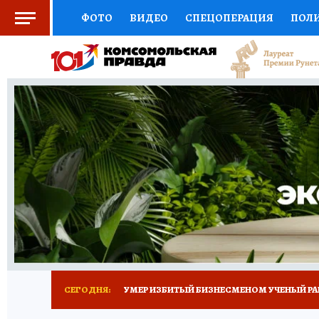
ФОТО
ВИДЕО
СПЕЦОПЕРАЦИЯ
ПОЛ
СОЦПОДДЕРЖКА
НАУКА
СПОРТ
КО
ВЫБОР ЭКСПЕРТОВ
ДОКТОР
ФИНАНС
КНИЖНАЯ ПОЛКА
ПРОГНОЗЫ НА СПОРТ
ПРЕСС-ЦЕНТР
НЕДВИЖИМОСТЬ
ТЕЛЕ
РАДИО КП
ТЕСТЫ
НОВОЕ НА САЙТЕ
СЕГОДНЯ:
УМЕР ИЗБИТЫЙ БИЗНЕСМЕНОМ УЧЕНЫЙ РА