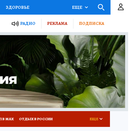
ЗДОРОВЬЕ
ЕЩЕ
ТЫ РОССИИ
РАДИО
РЕКЛАМА
ПОДПИСКА
КРЕТЫ
ПУТЕВОДИТЕЛЬ
 ЖЕЛЕЗА
ТУРИЗМ
Д ПОТРЕБИТЕЛЯ
ВСЕ О КП
П В МАХ
ОТДЫХ В РОССИИ
ЕЩЕ