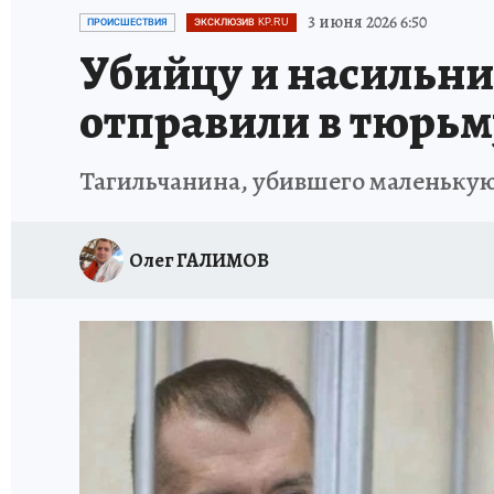
ЗАПОВЕДНАЯ РОССИЯ
ПРОИСШЕСТВИЯ
3 июня 2026 6:50
ПРОИСШЕСТВИЯ
ЭКСКЛЮЗИВ KP.RU
Убийцу и насильни
отправили в тюрьм
Тагильчанина, убившего маленькую
Олег ГАЛИМОВ