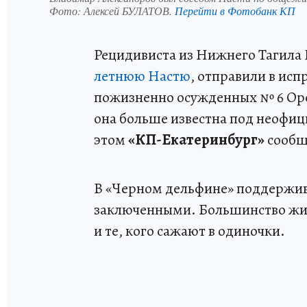
Фото:
Алексей БУЛАТОВ.
Перейти в Фотобанк КП
Рецидивиста из Нижнего Тагила
летнюю Настю
, отправили в ис
пожизненно осужденных № 6 Оре
она больше известна под неофи
этом
«КП-Екатеринбург»
сообщ
В «Черном дельфине» поддержив
заключенными. Большинство живу
и те, кого сажают в одиночки.