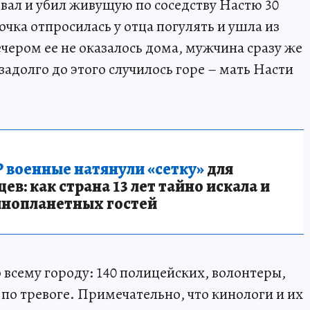
ал и убил живущую по соседству Настю 30
вочка отпросилась у отца погулять и ушла из
ечером ее не оказалось дома, мужчина сразу же
задолго до этого случилось горе – мать Насти
 военные натянули «сетку»
для
в: как страна 13 лет тайно искала и
инопланетных гостей
о всему городу: 140 полицейских, волонтеры,
по тревоге. Примечательно, что кинологи и их