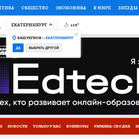
ИТИКА
ОБЩЕСТВО
ЭКОНОМИКА
В МИРЕ
ЗВЕЗДЫ
ЛУМНИСТЫ
ПРОИСШЕСТВИЯ
НАЦИОНАЛЬНЫЕ ПРОЕК
ЕКАТЕРИНБУРГ
+19
°
ВАШ РЕГИОН —
ЕКАТЕРИНБУРГ
Ы
ОТКРЫВАЕМ МИР
Я ЗНАЮ
СЕМЬЯ
ЖЕНСКИЕ СЕ
ДА
ВЫБРАТЬ ДРУГОЙ
ПРОМОКОДЫ
СЕРИАЛЫ
СПЕЦПРОЕКТЫ
ДЕФИЦИТ
ВИЗОР
КОЛЛЕКЦИИ
КОНКУРСЫ
РАБОТА У НАС
ГИ
Н
НОВОСТИ
ТОЛЬКО У НАС
ВОЕНКОРЫ
УКРАИНА: СВОДКА
К