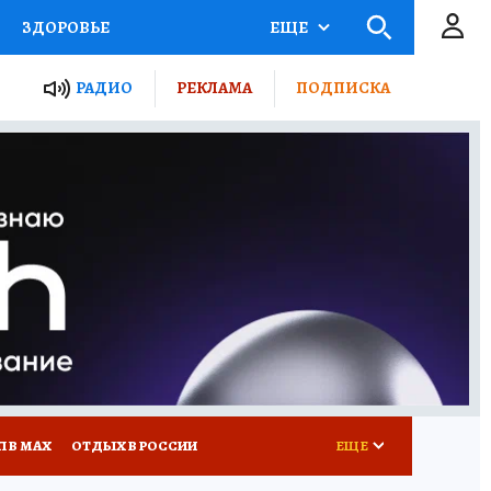
ЗДОРОВЬЕ
ЕЩЕ
ТЫ РОССИИ
РАДИО
РЕКЛАМА
ПОДПИСКА
КРЕТЫ
ПУТЕВОДИТЕЛЬ
 ЖЕЛЕЗА
ТУРИЗМ
Д ПОТРЕБИТЕЛЯ
ВСЕ О КП
П В МАХ
ОТДЫХ В РОССИИ
ЕЩЕ