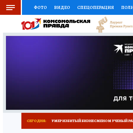
ФОТО
ВИДЕО
СПЕЦОПЕРАЦИЯ
ПОЛ
СОЦПОДДЕРЖКА
НАУКА
СПОРТ
КО
ВЫБОР ЭКСПЕРТОВ
ДОКТОР
ФИНАНС
КНИЖНАЯ ПОЛКА
ПРОГНОЗЫ НА СПОРТ
ПРЕСС-ЦЕНТР
НЕДВИЖИМОСТЬ
ТЕЛЕ
РАДИО КП
ТЕСТЫ
НОВОЕ НА САЙТЕ
СЕГОДНЯ:
УМЕР ИЗБИТЫЙ БИЗНЕСМЕНОМ УЧЕНЫЙ РА