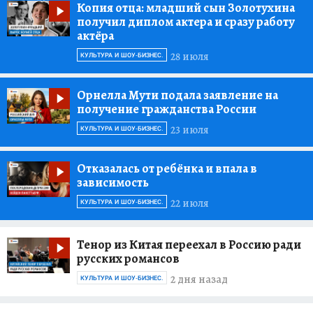
Копия отца:
младший сын Золотухина
получил диплом актера и сразу работу
актёра
28 июля
КУЛЬТУРА И ШОУ-БИЗНЕС.
Орнелла Мути подала заявление на
получение гражданства России
23 июля
КУЛЬТУРА И ШОУ-БИЗНЕС.
Отказалась от ребёнка и впала в
зависимость
22 июля
КУЛЬТУРА И ШОУ-БИЗНЕС.
Тенор из Китая переехал в Россию ради
русских романсов
2 дня назад
КУЛЬТУРА И ШОУ-БИЗНЕС.