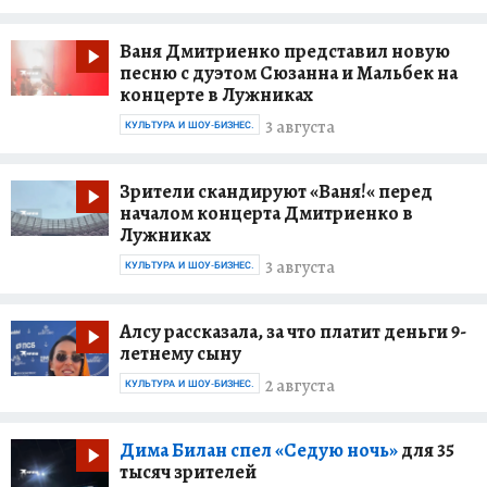
Ваня Дмитриенко представил новую
песню с дуэтом Сюзанна и Мальбек на
концерте в Лужниках
3 августа
КУЛЬТУРА И ШОУ-БИЗНЕС.
Зрители скандируют «Ваня!« перед
началом концерта Дмитриенко в
Лужниках
3 августа
КУЛЬТУРА И ШОУ-БИЗНЕС.
Алсу рассказала, за что платит деньги 9-
летнему сыну
2 августа
КУЛЬТУРА И ШОУ-БИЗНЕС.
Дима Билан спел «Седую ночь»
для 35
тысяч зрителей