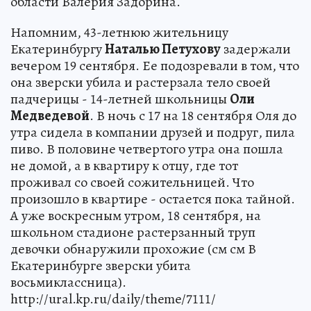
области Валерия Задорина.
Напомним, 43-летнюю жительницу
Екатеринбургу
Наталью Петухову
задержали
вечером 19 сентября. Ее подозревали в том, что
она зверски убила и растерзала тело своей
падчерицы - 14-летней школьницы
Оли
Медведевой
. В ночь с 17 на 18 сентября Оля до
утра сидела в компании друзей и подруг, пила
пиво. В половине четвертого утра она пошла
не домой, а в квартиру к отцу, где тот
проживал со своей сожительницей. Что
произошло в квартире - остается пока тайной.
А уже воскресным утром, 18 сентября, на
школьном стадионе растерзанный труп
девочки обнаружили прохожие (см см В
Екатеринбурге зверски убита
восьмиклассница).
http://ural.kp.ru/daily/theme/7111/