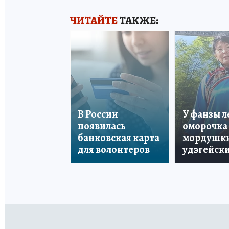
ЧИТАЙТЕ
ТАКЖЕ:
В России
У фанзы 
появилась
оморочка 
банковская карта
мордушки
для волонтеров
удэгейски