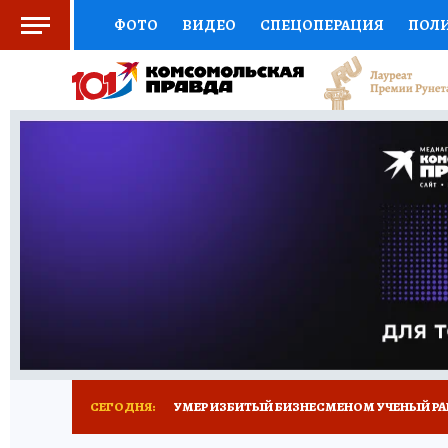
ФОТО
ВИДЕО
СПЕЦОПЕРАЦИЯ
ПОЛ
СОЦПОДДЕРЖКА
НАУКА
СПОРТ
КО
ВЫБОР ЭКСПЕРТОВ
ДОКТОР
ФИНАНС
КНИЖНАЯ ПОЛКА
ПРОГНОЗЫ НА СПОРТ
ПРЕСС-ЦЕНТР
НЕДВИЖИМОСТЬ
ТЕЛЕ
РАДИО КП
ТЕСТЫ
НОВОЕ НА САЙТЕ
СЕГОДНЯ:
УМЕР ИЗБИТЫЙ БИЗНЕСМЕНОМ УЧЕНЫЙ РА