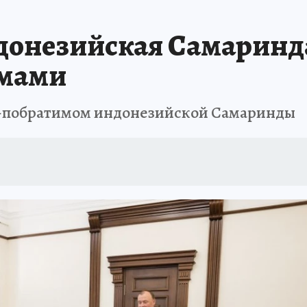
АФИША
ИСПЫТАНО НА СЕБЕ
донезийская Самаринд
имами
м-побратимом индонезийской Самаринды