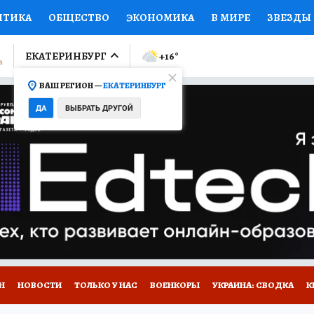
ИТИКА
ОБЩЕСТВО
ЭКОНОМИКА
В МИРЕ
ЗВЕЗДЫ
ЛУМНИСТЫ
ПРОИСШЕСТВИЯ
НАЦИОНАЛЬНЫЕ ПРОЕК
ЕКАТЕРИНБУРГ
+16
°
ВАШ РЕГИОН —
ЕКАТЕРИНБУРГ
Ы
ОТКРЫВАЕМ МИР
Я ЗНАЮ
СЕМЬЯ
ЖЕНСКИЕ СЕ
ДА
ВЫБРАТЬ ДРУГОЙ
ПРОМОКОДЫ
СЕРИАЛЫ
СПЕЦПРОЕКТЫ
ДЕФИЦИТ
ВИЗОР
КОЛЛЕКЦИИ
КОНКУРСЫ
РАБОТА У НАС
ГИ
Н
НОВОСТИ
ТОЛЬКО У НАС
ВОЕНКОРЫ
УКРАИНА: СВОДКА
К