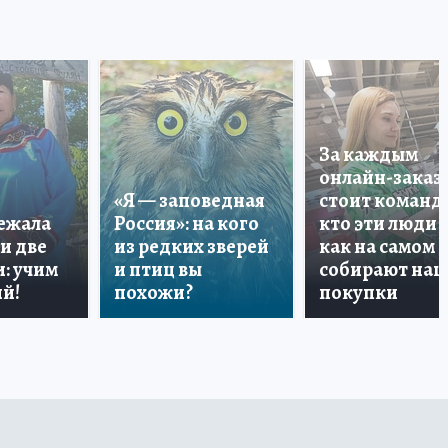
За каждым
онлайн-заказ
«Я — заповедная
стоит команда
лежала
Россия»: на кого
кто эти люди 
и две
из редких зверей
как на самом 
: учим
и птиц вы
собирают на
й!
похожи?
покупки