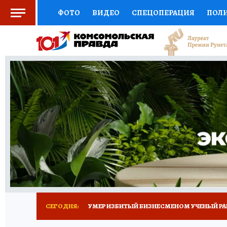
ФОТО
ВИДЕО
СПЕЦОПЕРАЦИЯ
ПОЛ
СОЦПОДДЕРЖКА
НАУКА
СПОРТ
КО
ВЫБОР ЭКСПЕРТОВ
ДОКТОР
ФИНАНС
КНИЖНАЯ ПОЛКА
ПРОГНОЗЫ НА СПОРТ
ПРЕСС-ЦЕНТР
НЕДВИЖИМОСТЬ
ТЕЛЕ
РАДИО КП
ТЕСТЫ
НОВОЕ НА САЙТЕ
СЕГОДНЯ:
УМЕР ИЗБИТЫЙ БИЗНЕСМЕНОМ УЧЕНЫЙ РА