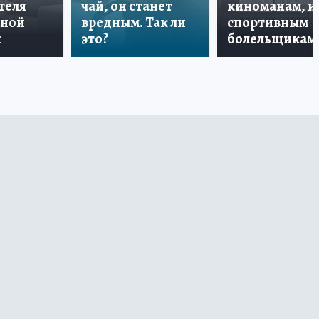
теля
чай, он станет
киноманам, и
дной
вредным. Так ли
спортивным
и
это?
болельщикам