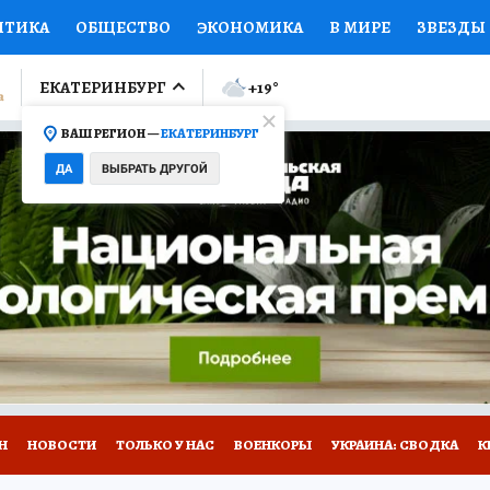
ИТИКА
ОБЩЕСТВО
ЭКОНОМИКА
В МИРЕ
ЗВЕЗДЫ
ЛУМНИСТЫ
ПРОИСШЕСТВИЯ
НАЦИОНАЛЬНЫЕ ПРОЕК
ЕКАТЕРИНБУРГ
+19
°
ВАШ РЕГИОН —
ЕКАТЕРИНБУРГ
Ы
ОТКРЫВАЕМ МИР
Я ЗНАЮ
СЕМЬЯ
ЖЕНСКИЕ СЕ
ДА
ВЫБРАТЬ ДРУГОЙ
ПРОМОКОДЫ
СЕРИАЛЫ
СПЕЦПРОЕКТЫ
ДЕФИЦИТ
ВИЗОР
КОЛЛЕКЦИИ
КОНКУРСЫ
РАБОТА У НАС
ГИ
Н
НОВОСТИ
ТОЛЬКО У НАС
ВОЕНКОРЫ
УКРАИНА: СВОДКА
К