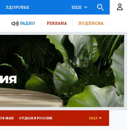
ЗДОРОВЬЕ
ЕЩЕ
ТЫ РОССИИ
РАДИО
РЕКЛАМА
ПОДПИСКА
КРЕТЫ
ПУТЕВОДИТЕЛЬ
 ЖЕЛЕЗА
ТУРИЗМ
Д ПОТРЕБИТЕЛЯ
ВСЕ О КП
П В МАХ
ОТДЫХ В РОССИИ
ЕЩЕ