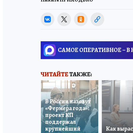
САМОЕ ОПЕРАТИВНОЕ – В
ЧИТАЙТЕ
ТАКЖЕ:
В России назовут
«Фермера года»:
проект КП
поддержал
крупнейший
Как вырас