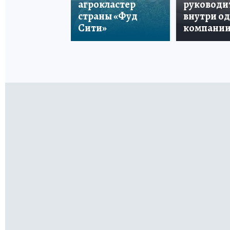
агрокластер
руководи
страны «Фуд
внутри о
Сити»
компани