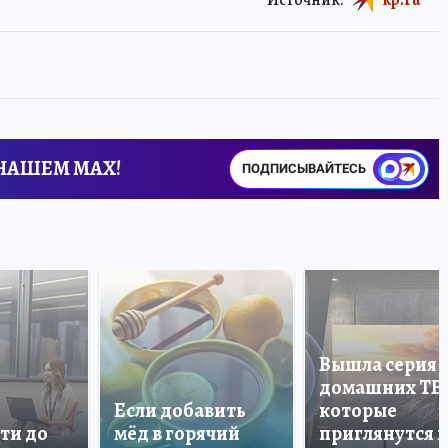
Источник:
kp.ru
 НАШЕМ MAX!
ПОДПИСЫВАЙТЕСЬ
Вышла серия
домашних ТВ
Если добавить
которые
ти до
мёд в горячий
приглянутся 