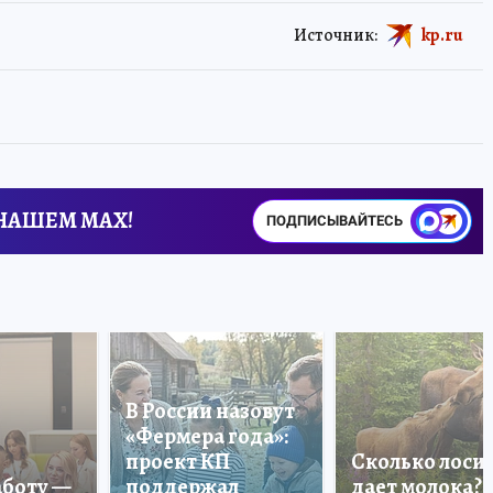
Источник:
kp.ru
 НАШЕМ MAX!
ПОДПИСЫВАЙТЕСЬ
В России назовут
«Фермера года»:
проект КП
Сколько лоси
аботу —
поддержал
дает молока?