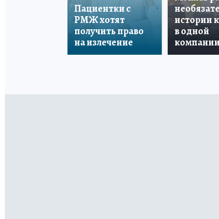
Пациентки с
необязате
РМЖ хотят
истории 
получить право
в одной
на излечение
компани