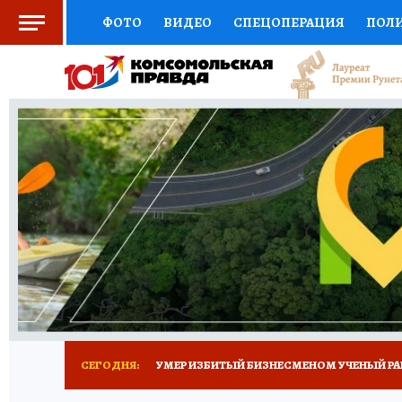
ФОТО
ВИДЕО
СПЕЦОПЕРАЦИЯ
ПОЛ
СОЦПОДДЕРЖКА
НАУКА
СПОРТ
КО
ВЫБОР ЭКСПЕРТОВ
ДОКТОР
ФИНАНС
КНИЖНАЯ ПОЛКА
ПРОГНОЗЫ НА СПОРТ
ПРЕСС-ЦЕНТР
НЕДВИЖИМОСТЬ
ТЕЛЕ
РАДИО КП
ТЕСТЫ
НОВОЕ НА САЙТЕ
СЕГОДНЯ:
УМЕР ИЗБИТЫЙ БИЗНЕСМЕНОМ УЧЕНЫЙ РА