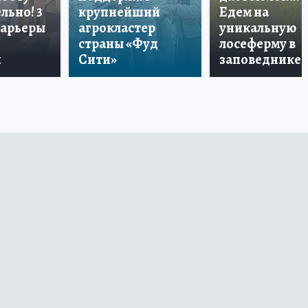
льно! 3
крупнейший
Едем на
карьеры
агрокластер
уникальную
страны «Фуд
лосеферму в
и
Сити»
заповеднике!