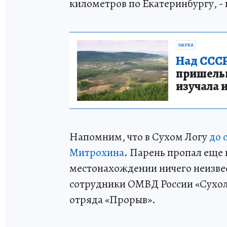
километров по Екатеринбургу, -
НАУКА
Над СССР
пришельце
изучала 
Напомним, что в Сухом Логу
до 
Митрохина
. Парень пропал еще в
местонахождении ничего неизве
сотрудники ОМВД России «Сухол
отряда «Прорыв».