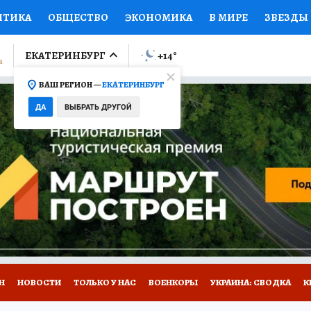
ИТИКА
ОБЩЕСТВО
ЭКОНОМИКА
В МИРЕ
ЗВЕЗДЫ
ЛУМНИСТЫ
ПРОИСШЕСТВИЯ
НАЦИОНАЛЬНЫЕ ПРОЕК
ЕКАТЕРИНБУРГ
+14
°
ВАШ РЕГИОН —
ЕКАТЕРИНБУРГ
Ы
ОТКРЫВАЕМ МИР
Я ЗНАЮ
СЕМЬЯ
ЖЕНСКИЕ СЕ
ДА
ВЫБРАТЬ ДРУГОЙ
ПРОМОКОДЫ
СЕРИАЛЫ
СПЕЦПРОЕКТЫ
ДЕФИЦИТ
ВИЗОР
КОЛЛЕКЦИИ
КОНКУРСЫ
РАБОТА У НАС
ГИ
Н
НОВОСТИ
ТОЛЬКО У НАС
ВОЕНКОРЫ
УКРАИНА: СВОДКА
К