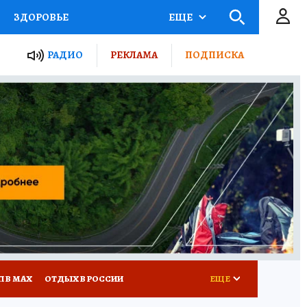
ЗДОРОВЬЕ
ЕЩЕ
ТЫ РОССИИ
РАДИО
РЕКЛАМА
ПОДПИСКА
КРЕТЫ
ПУТЕВОДИТЕЛЬ
 ЖЕЛЕЗА
ТУРИЗМ
Д ПОТРЕБИТЕЛЯ
ВСЕ О КП
П В МАХ
ОТДЫХ В РОССИИ
ЕЩЕ