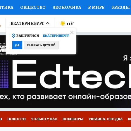
ИТИКА
ОБЩЕСТВО
ЭКОНОМИКА
В МИРЕ
ЗВЕЗДЫ
ЛУМНИСТЫ
ПРОИСШЕСТВИЯ
НАЦИОНАЛЬНЫЕ ПРОЕК
ЕКАТЕРИНБУРГ
+16
°
ВАШ РЕГИОН —
ЕКАТЕРИНБУРГ
Ы
ОТКРЫВАЕМ МИР
Я ЗНАЮ
СЕМЬЯ
ЖЕНСКИЕ СЕ
ДА
ВЫБРАТЬ ДРУГОЙ
ПРОМОКОДЫ
СЕРИАЛЫ
СПЕЦПРОЕКТЫ
ДЕФИЦИТ
ВИЗОР
КОЛЛЕКЦИИ
КОНКУРСЫ
РАБОТА У НАС
ГИ
Н
НОВОСТИ
ТОЛЬКО У НАС
ВОЕНКОРЫ
УКРАИНА: СВОДКА
К