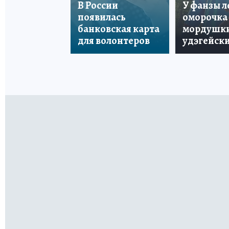
В России
У фанзы 
появилась
оморочка 
банковская карта
мордушки
для волонтеров
удэгейски