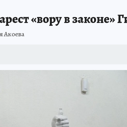
АФИША
ИСПЫТАНО НА СЕБЕ
арест «вору в законе» 
я Акоева