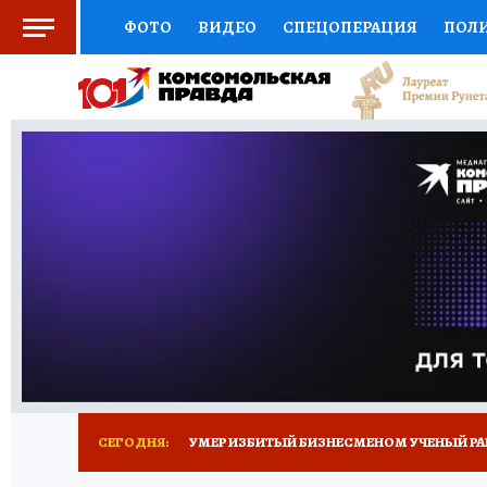
ФОТО
ВИДЕО
СПЕЦОПЕРАЦИЯ
ПОЛ
СОЦПОДДЕРЖКА
НАУКА
СПОРТ
КО
ВЫБОР ЭКСПЕРТОВ
ДОКТОР
ФИНАНС
КНИЖНАЯ ПОЛКА
ПРОГНОЗЫ НА СПОРТ
ПРЕСС-ЦЕНТР
НЕДВИЖИМОСТЬ
ТЕЛЕ
РАДИО КП
ТЕСТЫ
НОВОЕ НА САЙТЕ
СЕГОДНЯ:
УМЕР ИЗБИТЫЙ БИЗНЕСМЕНОМ УЧЕНЫЙ РА