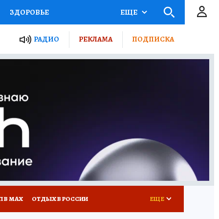
ЗДОРОВЬЕ
ЕЩЕ
ТЫ РОССИИ
РАДИО
РЕКЛАМА
ПОДПИСКА
КРЕТЫ
ПУТЕВОДИТЕЛЬ
 ЖЕЛЕЗА
ТУРИЗМ
Д ПОТРЕБИТЕЛЯ
ВСЕ О КП
П В МАХ
ОТДЫХ В РОССИИ
ЕЩЕ