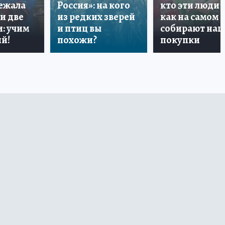
лежала
Россия»: на кого
кто эти люди 
и две
из редких зверей
как на самом 
: учим
и птиц вы
собирают на
й!
похожи?
покупки