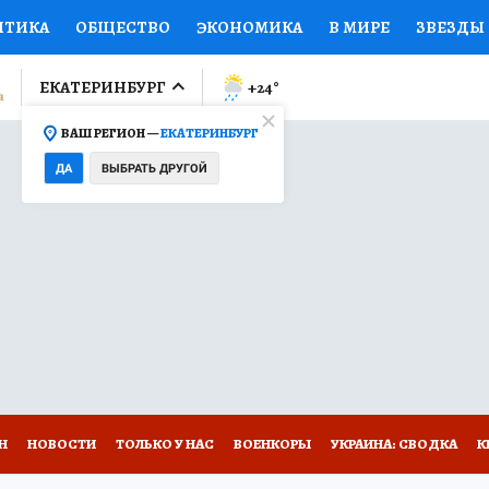
ИТИКА
ОБЩЕСТВО
ЭКОНОМИКА
В МИРЕ
ЗВЕЗДЫ
ЛУМНИСТЫ
ПРОИСШЕСТВИЯ
НАЦИОНАЛЬНЫЕ ПРОЕК
ЕКАТЕРИНБУРГ
+24
°
ВАШ РЕГИОН —
ЕКАТЕРИНБУРГ
Ы
ОТКРЫВАЕМ МИР
Я ЗНАЮ
СЕМЬЯ
ЖЕНСКИЕ СЕ
ДА
ВЫБРАТЬ ДРУГОЙ
ПРОМОКОДЫ
СЕРИАЛЫ
СПЕЦПРОЕКТЫ
ДЕФИЦИТ
ВИЗОР
КОЛЛЕКЦИИ
КОНКУРСЫ
РАБОТА У НАС
ГИ
Н
НОВОСТИ
ТОЛЬКО У НАС
ВОЕНКОРЫ
УКРАИНА: СВОДКА
К