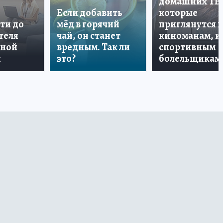
домашних ТВ
Если добавить
которые
ти до
мёд в горячий
приглянутся 
теля
чай, он станет
киноманам, и
дной
вредным. Так ли
спортивным
и
это?
болельщикам