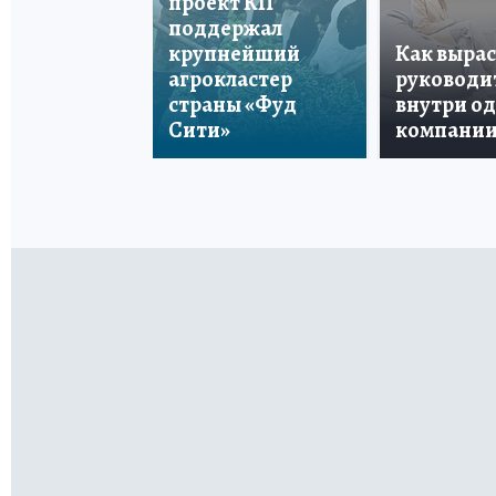
проект КП
поддержал
крупнейший
Как вырас
агрокластер
руководи
страны «Фуд
внутри о
Сити»
компани