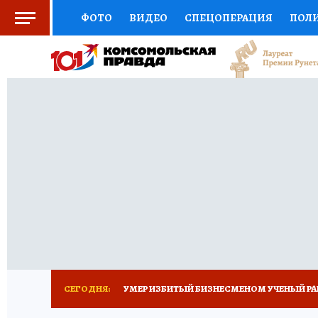
ФОТО
ВИДЕО
СПЕЦОПЕРАЦИЯ
ПОЛ
СОЦПОДДЕРЖКА
НАУКА
СПОРТ
КО
ВЫБОР ЭКСПЕРТОВ
ДОКТОР
ФИНАНС
КНИЖНАЯ ПОЛКА
ПРОГНОЗЫ НА СПОРТ
ПРЕСС-ЦЕНТР
НЕДВИЖИМОСТЬ
ТЕЛЕ
РАДИО КП
ТЕСТЫ
НОВОЕ НА САЙТЕ
СЕГОДНЯ:
УМЕР ИЗБИТЫЙ БИЗНЕСМЕНОМ УЧЕНЫЙ РА