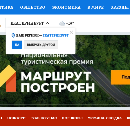
ИТИКА
ОБЩЕСТВО
ЭКОНОМИКА
В МИРЕ
ЗВЕЗДЫ
ЛУМНИСТЫ
ПРОИСШЕСТВИЯ
НАЦИОНАЛЬНЫЕ ПРОЕК
ЕКАТЕРИНБУРГ
+19
°
ВАШ РЕГИОН —
ЕКАТЕРИНБУРГ
Ы
ОТКРЫВАЕМ МИР
Я ЗНАЮ
СЕМЬЯ
ЖЕНСКИЕ СЕ
ДА
ВЫБРАТЬ ДРУГОЙ
ПРОМОКОДЫ
СЕРИАЛЫ
СПЕЦПРОЕКТЫ
ДЕФИЦИТ
ВИЗОР
КОЛЛЕКЦИИ
КОНКУРСЫ
РАБОТА У НАС
ГИ
Н
НОВОСТИ
ТОЛЬКО У НАС
ВОЕНКОРЫ
УКРАИНА: СВОДКА
К