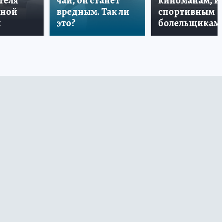
теля
чай, он станет
киноманам, и
дной
вредным. Так ли
спортивным
и
это?
болельщикам