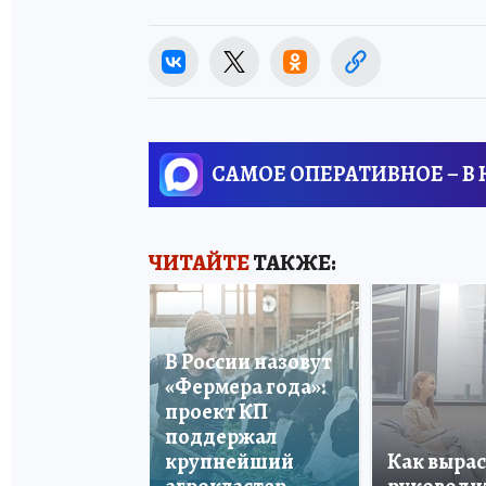
САМОЕ ОПЕРАТИВНОЕ – В
ЧИТАЙТЕ
ТАКЖЕ:
В России назовут
«Фермера года»:
проект КП
поддержал
крупнейший
Как вырас