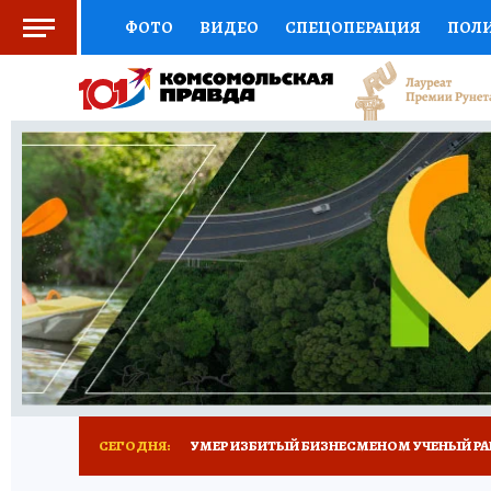
ФОТО
ВИДЕО
СПЕЦОПЕРАЦИЯ
ПОЛ
СОЦПОДДЕРЖКА
НАУКА
СПОРТ
КО
ВЫБОР ЭКСПЕРТОВ
ДОКТОР
ФИНАНС
КНИЖНАЯ ПОЛКА
ПРОГНОЗЫ НА СПОРТ
ПРЕСС-ЦЕНТР
НЕДВИЖИМОСТЬ
ТЕЛЕ
РАДИО КП
ТЕСТЫ
НОВОЕ НА САЙТЕ
СЕГОДНЯ:
УМЕР ИЗБИТЫЙ БИЗНЕСМЕНОМ УЧЕНЫЙ РА