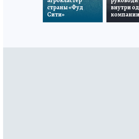
агрокластер
руководи
страны «Фуд
внутри о
Сити»
компани