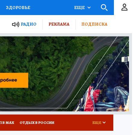
ЗДОРОВЬЕ
ЕЩЕ
ТЫ РОССИИ
РАДИО
РЕКЛАМА
ПОДПИСКА
КРЕТЫ
ПУТЕВОДИТЕЛЬ
 ЖЕЛЕЗА
ТУРИЗМ
Д ПОТРЕБИТЕЛЯ
ВСЕ О КП
П В МАХ
ОТДЫХ В РОССИИ
ЕЩЕ