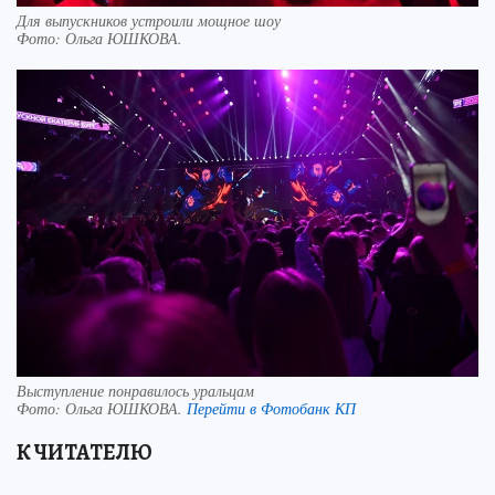
Для выпускников устроили мощное шоу
Фото:
Ольга ЮШКОВА.
Выступление понравилось уральцам
Фото:
Ольга ЮШКОВА.
Перейти в Фотобанк КП
К ЧИТАТЕЛЮ