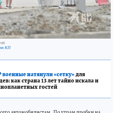
езд.
анк КП
 военные натянули «сетку»
для
в: как страна 13 лет тайно искала и
инопланетных гостей
сего автомобилистам. По утрам пробки на