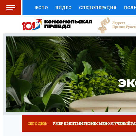
ФОТО
ВИДЕО
СПЕЦОПЕРАЦИЯ
ПОЛ
СОЦПОДДЕРЖКА
НАУКА
СПОРТ
КО
ВЫБОР ЭКСПЕРТОВ
ДОКТОР
ФИНАНС
КНИЖНАЯ ПОЛКА
ПРОГНОЗЫ НА СПОРТ
ПРЕСС-ЦЕНТР
НЕДВИЖИМОСТЬ
ТЕЛЕ
РАДИО КП
ТЕСТЫ
НОВОЕ НА САЙТЕ
СЕГОДНЯ:
УМЕР ИЗБИТЫЙ БИЗНЕСМЕНОМ УЧЕНЫЙ РА