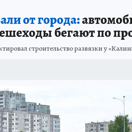
АФИША
ИСПЫТАНО НА СЕБЕ
ли от города:
автомоб
 пешеходы бегают по пр
тировал строительство развязки у «Калин