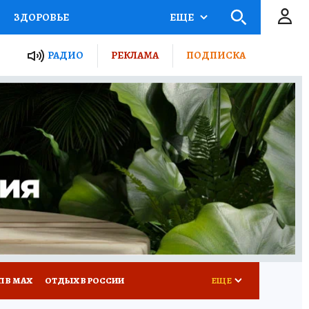
ЗДОРОВЬЕ
ЕЩЕ
ТЫ РОССИИ
РАДИО
РЕКЛАМА
ПОДПИСКА
КРЕТЫ
ПУТЕВОДИТЕЛЬ
 ЖЕЛЕЗА
ТУРИЗМ
Д ПОТРЕБИТЕЛЯ
ВСЕ О КП
П В МАХ
ОТДЫХ В РОССИИ
ЕЩЕ