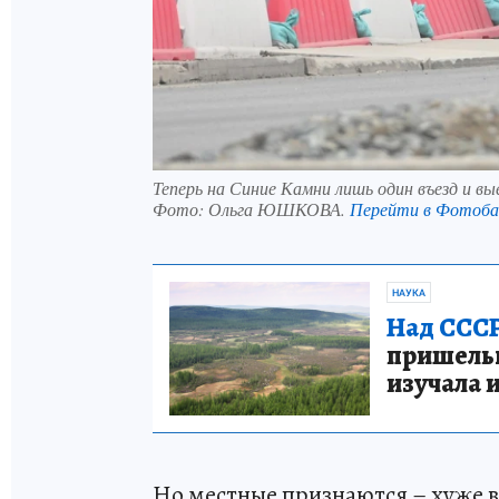
Теперь на Синие Камни лишь один въезд и вы
Фото:
Ольга ЮШКОВА.
Перейти в Фотоб
НАУКА
Над СССР
пришельце
изучала 
Но местные признаются – хуже в