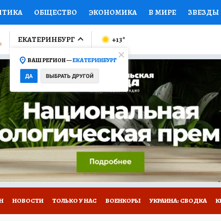
ИТИКА
ОБЩЕСТВО
ЭКОНОМИКА
В МИРЕ
ЗВЕЗДЫ
ЛУМНИСТЫ
ПРОИСШЕСТВИЯ
НАЦИОНАЛЬНЫЕ ПРОЕК
ЕКАТЕРИНБУРГ
+13
°
ВАШ РЕГИОН —
ЕКАТЕРИНБУРГ
Ы
ОТКРЫВАЕМ МИР
Я ЗНАЮ
СЕМЬЯ
ЖЕНСКИЕ СЕ
ДА
ВЫБРАТЬ ДРУГОЙ
ПРОМОКОДЫ
СЕРИАЛЫ
СПЕЦПРОЕКТЫ
ДЕФИЦИТ
ВИЗОР
КОЛЛЕКЦИИ
КОНКУРСЫ
РАБОТА У НАС
ГИ
Н
НОВОСТИ
ТОЛЬКО У НАС
ВОЕНКОРЫ
УКРАИНА: СВОДКА
К