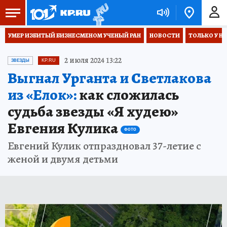
УМЕР ИЗБИТЫЙ БИЗНЕСМЕНОМ УЧЕНЫЙ РАН
НОВОСТИ
ТОЛЬКО У Н
2 июля 2024 13:22
ЗВЕЗДЫ
KP.RU
Выгнал Урганта и Светлакова
из «Елок»:
как сложилась
судьба звезды «Я худею»
Евгения Кулика
ФОТО
Евгений Кулик отпраздновал 37-летие с
женой и двумя детьми