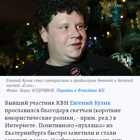
Евгений Кулик стал сценаристом и продюсером девятой и десятой
частей «Елок»
Фото:
Борис КУДРЯВОВ.
Перейти в Фотобанк КП
Бывший участник КВН
Евгений Кулик
прославился благодаря скетчам (короткие
юмористические ролики, - прим. ред.) в
Интернете. Позитивного «пухляша» из
Екатеринбурга быстро заметили и стали