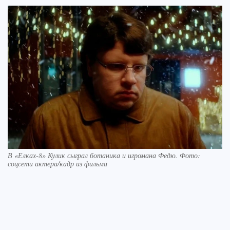
В «Елках-8» Кулик сыграл ботаника и игромана Федю. Фото:
соцсети актера/кадр из фильма