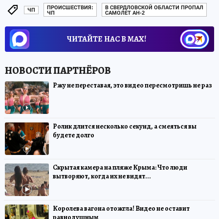
ПРОИСШЕСТВИЯ:
В СВЕРДЛОВСКОЙ ОБЛАСТИ ПРОПАЛ
ЧП
ЧП
САМОЛЕТ АН-2
ЧИТАЙТЕ НАС В МАХ!
Ржу не переставая, это видео пересмотришь не раз
Ролик длится несколько секунд, а смеяться вы
будете долго
Скрытая камера на пляже Крыма: Что люди
вытворяют, когда их не видят...
Королева вагона отожгла! Видео не оставит
равнодушным