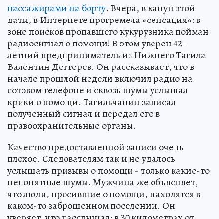
пассажирами на борту
. Вчера, в канун этой
даты, в Интернете прогремела «сенсация»: в
зоне поисков пропавшего кукурузника пойман
радиосигнал о помощи! В этом уверен 42-
летний предприниматель из Нижнего Тагила
Валентин Дегтерев. Он рассказывает, что в
начале прошлой недели включил радио на
сотовом телефоне и сквозь шумы услышал
крики о помощи. Тагильчанин записал
полученный сигнал и передал его в
правоохранительные органы.
Качество предоставленной записи очень
плохое. Следователям так и не удалось
услышать призывы о помощи - только какие-то
непонятные шумы. Мужчина же объясняет,
что люди, просившие о помощи, находятся в
каком-то заброшенном поселении. Он
уверяет, что расслышал: в 30 километрах от