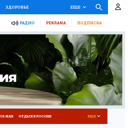
ЗДОРОВЬЕ
ЕЩЕ
ТЫ РОССИИ
РАДИО
РЕКЛАМА
ПОДПИСКА
КРЕТЫ
ПУТЕВОДИТЕЛЬ
 ЖЕЛЕЗА
ТУРИЗМ
Д ПОТРЕБИТЕЛЯ
ВСЕ О КП
П В МАХ
ОТДЫХ В РОССИИ
ЕЩЕ