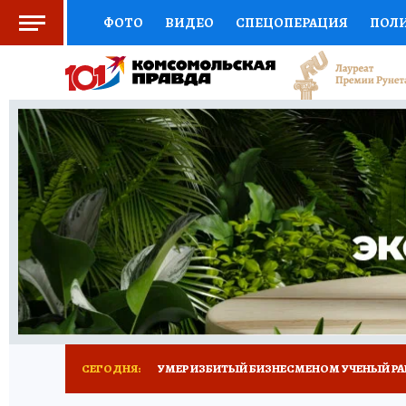
ФОТО
ВИДЕО
СПЕЦОПЕРАЦИЯ
ПОЛ
СОЦПОДДЕРЖКА
НАУКА
СПОРТ
КО
ВЫБОР ЭКСПЕРТОВ
ДОКТОР
ФИНАНС
КНИЖНАЯ ПОЛКА
ПРОГНОЗЫ НА СПОРТ
ПРЕСС-ЦЕНТР
НЕДВИЖИМОСТЬ
ТЕЛЕ
РАДИО КП
ТЕСТЫ
НОВОЕ НА САЙТЕ
СЕГОДНЯ:
УМЕР ИЗБИТЫЙ БИЗНЕСМЕНОМ УЧЕНЫЙ РА