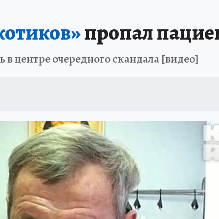
АФИША
ИСПЫТАНО НА СЕБЕ
котиков»
пропал пацие
 в центре очередного скандала [видео]