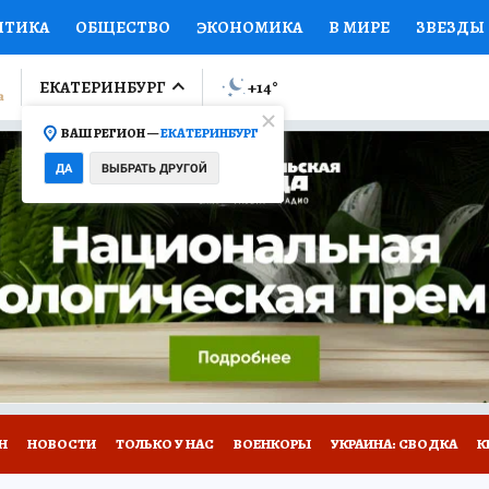
ИТИКА
ОБЩЕСТВО
ЭКОНОМИКА
В МИРЕ
ЗВЕЗДЫ
ЛУМНИСТЫ
ПРОИСШЕСТВИЯ
НАЦИОНАЛЬНЫЕ ПРОЕК
ЕКАТЕРИНБУРГ
+14
°
ВАШ РЕГИОН —
ЕКАТЕРИНБУРГ
Ы
ОТКРЫВАЕМ МИР
Я ЗНАЮ
СЕМЬЯ
ЖЕНСКИЕ СЕ
ДА
ВЫБРАТЬ ДРУГОЙ
ПРОМОКОДЫ
СЕРИАЛЫ
СПЕЦПРОЕКТЫ
ДЕФИЦИТ
ВИЗОР
КОЛЛЕКЦИИ
КОНКУРСЫ
РАБОТА У НАС
ГИ
Н
НОВОСТИ
ТОЛЬКО У НАС
ВОЕНКОРЫ
УКРАИНА: СВОДКА
К