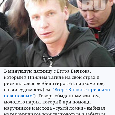
В минувшую пятницу с Егора Бычкова,
который в Нижнем Тагиле на свой страх и
риск пытался реабилитировать наркоманов,
сняли судимость (см.
"Егора Бычкова признали
невиновным"
). Говоря обыденным языком,
молодого парня, который при помощи
наручников и метода «сухой ломки» выбивал
из героинщиков жажду уколоться и забыться,