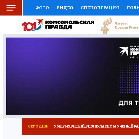
ФОТО
ВИДЕО
СПЕЦОПЕРАЦИЯ
ПОЛ
СОЦПОДДЕРЖКА
НАУКА
СПОРТ
КО
ВЫБОР ЭКСПЕРТОВ
ДОКТОР
ФИНАНС
КНИЖНАЯ ПОЛКА
ПРОГНОЗЫ НА СПОРТ
ПРЕСС-ЦЕНТР
НЕДВИЖИМОСТЬ
ТЕЛЕ
РАДИО КП
ТЕСТЫ
НОВОЕ НА САЙТЕ
СЕГОДНЯ:
УМЕР ИЗБИТЫЙ БИЗНЕСМЕНОМ УЧЕНЫЙ РА