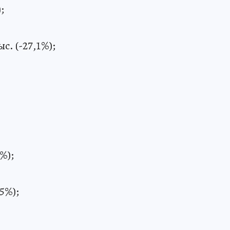
;
с. (-27,1%);
%);
,5%);