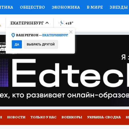
ИТИКА
ОБЩЕСТВО
ЭКОНОМИКА
В МИРЕ
ЗВЕЗДЫ
ЛУМНИСТЫ
ПРОИСШЕСТВИЯ
НАЦИОНАЛЬНЫЕ ПРОЕК
ЕКАТЕРИНБУРГ
+18
°
ВАШ РЕГИОН —
ЕКАТЕРИНБУРГ
Ы
ОТКРЫВАЕМ МИР
Я ЗНАЮ
СЕМЬЯ
ЖЕНСКИЕ СЕ
ДА
ВЫБРАТЬ ДРУГОЙ
ПРОМОКОДЫ
СЕРИАЛЫ
СПЕЦПРОЕКТЫ
ДЕФИЦИТ
ВИЗОР
КОЛЛЕКЦИИ
КОНКУРСЫ
РАБОТА У НАС
ГИ
Н
НОВОСТИ
ТОЛЬКО У НАС
ВОЕНКОРЫ
УКРАИНА: СВОДКА
К