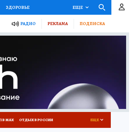
ЗДОРОВЬЕ
ЕЩЕ
ТЫ РОССИИ
РАДИО
РЕКЛАМА
ПОДПИСКА
КРЕТЫ
ПУТЕВОДИТЕЛЬ
 ЖЕЛЕЗА
ТУРИЗМ
Д ПОТРЕБИТЕЛЯ
ВСЕ О КП
П В МАХ
ОТДЫХ В РОССИИ
ЕЩЕ