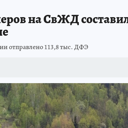
АФИША
ИСПЫТАНО НА СЕБЕ
ров на СвЖД составили
не
ии отправлено 113,8 тыс. ДФЭ