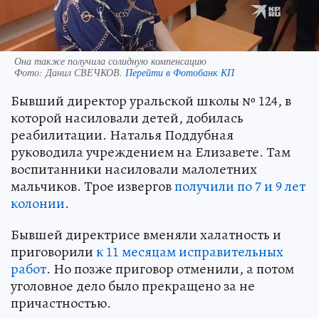
Она также получила солидную компенсацию
Фото:
Данил СВЕЧКОВ.
Перейти в Фотобанк КП
Бывший директор уральской школы № 124, в
которой насиловали детей, добилась
реабилитации. Наталья Поддубная
руководила учреждением на Елизавете. Там
воспитанники насиловали малолетних
мальчиков. Трое извергов
получили по 7 и 9 лет
колонии
.
Бывшей директрисе вменяли халатность и
приговорили
к 11 месяцам исправительных
работ
. Но позже приговор отменили, а потом
уголовное дело было прекращено за не
причастностью.