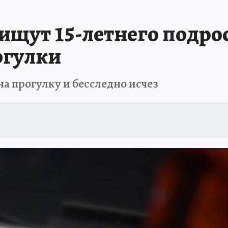
АФИША
ИСПЫТАНО НА СЕБЕ
щут 15-летнего подрос
огулки
а прогулку и бесследно исчез