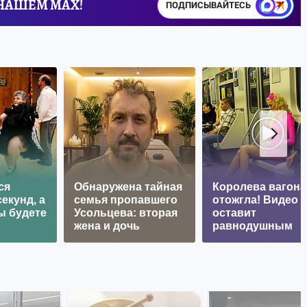
 НАШЕМ MAX!
ПОДПИСЫВАЙТЕСЬ
ся
Обнаружена тайная
Королева вагона
екунд, а
семья пропавшего
отожгла! Видео 
ы будете
Усольцева: вторая
оставит
жена и дочь
равнодушным