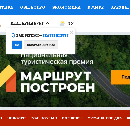
ИТИКА
ОБЩЕСТВО
ЭКОНОМИКА
В МИРЕ
ЗВЕЗДЫ
ЛУМНИСТЫ
ПРОИСШЕСТВИЯ
НАЦИОНАЛЬНЫЕ ПРОЕК
ЕКАТЕРИНБУРГ
+30
°
ВАШ РЕГИОН —
ЕКАТЕРИНБУРГ
Ы
ОТКРЫВАЕМ МИР
Я ЗНАЮ
СЕМЬЯ
ЖЕНСКИЕ СЕ
ДА
ВЫБРАТЬ ДРУГОЙ
ПРОМОКОДЫ
СЕРИАЛЫ
СПЕЦПРОЕКТЫ
ДЕФИЦИТ
ВИЗОР
КОЛЛЕКЦИИ
КОНКУРСЫ
РАБОТА У НАС
ГИ
Н
НОВОСТИ
ТОЛЬКО У НАС
ВОЕНКОРЫ
УКРАИНА: СВОДКА
К