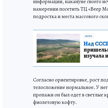
информации, накануне своего ис
намерении посетить ТЦ «Веер М
подростка и места массового ск
НАУКА
Над СССР
пришельце
изучала 
Согласно ориентировке, рост под
телосложение нормальное. У него
пропажи он был одет в светлые к
фиолетовую кофту.