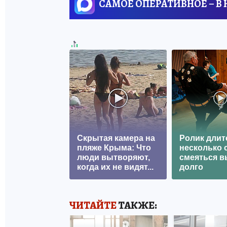
САМОЕ ОПЕРАТИВНОЕ – В
Скрытая камера на
Ролик длит
пляже Крыма: Что
несколько с
люди вытворяют,
смеяться в
когда их не видят...
долго
ЧИТАЙТЕ
ТАКЖЕ: