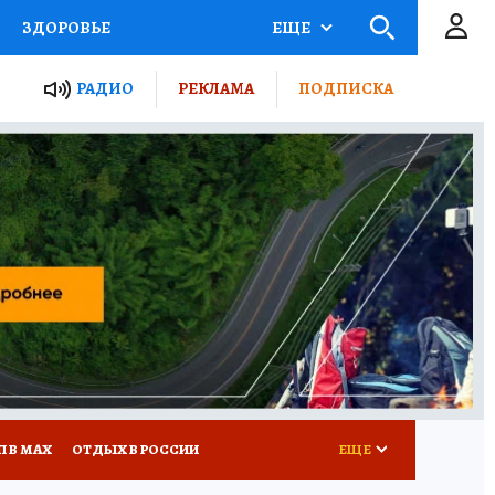
ЗДОРОВЬЕ
ЕЩЕ
ТЫ РОССИИ
РАДИО
РЕКЛАМА
ПОДПИСКА
КРЕТЫ
ПУТЕВОДИТЕЛЬ
 ЖЕЛЕЗА
ТУРИЗМ
Д ПОТРЕБИТЕЛЯ
ВСЕ О КП
П В МАХ
ОТДЫХ В РОССИИ
ЕЩЕ