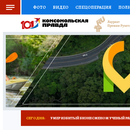
ФОТО
ВИДЕО
СПЕЦОПЕРАЦИЯ
ПОЛ
СОЦПОДДЕРЖКА
НАУКА
СПОРТ
КО
ВЫБОР ЭКСПЕРТОВ
ДОКТОР
ФИНАНС
КНИЖНАЯ ПОЛКА
ПРОГНОЗЫ НА СПОРТ
ПРЕСС-ЦЕНТР
НЕДВИЖИМОСТЬ
ТЕЛЕ
РАДИО КП
ТЕСТЫ
НОВОЕ НА САЙТЕ
СЕГОДНЯ:
УМЕР ИЗБИТЫЙ БИЗНЕСМЕНОМ УЧЕНЫЙ РА