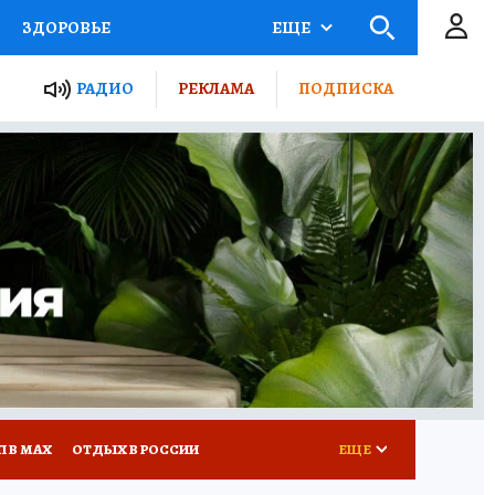
ЗДОРОВЬЕ
ЕЩЕ
ТЫ РОССИИ
РАДИО
РЕКЛАМА
ПОДПИСКА
КРЕТЫ
ПУТЕВОДИТЕЛЬ
 ЖЕЛЕЗА
ТУРИЗМ
Д ПОТРЕБИТЕЛЯ
ВСЕ О КП
П В МАХ
ОТДЫХ В РОССИИ
ЕЩЕ