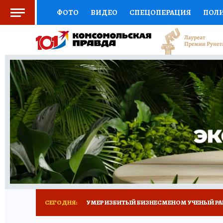
ФОТО
ВИДЕО
СПЕЦОПЕРАЦИЯ
ПОЛ
СОЦПОДДЕРЖКА
НАУКА
СПОРТ
КО
ВЫБОР ЭКСПЕРТОВ
ДОКТОР
ФИНАНС
КНИЖНАЯ ПОЛКА
ПРОГНОЗЫ НА СПОРТ
ПРЕСС-ЦЕНТР
НЕДВИЖИМОСТЬ
ТЕЛЕ
РАДИО КП
ТЕСТЫ
НОВОЕ НА САЙТЕ
СЕГОДНЯ:
УМЕР ИЗБИТЫЙ БИЗНЕСМЕНОМ УЧЕНЫЙ РА