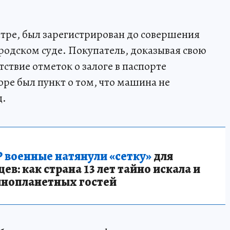
естре, был зарегистрирован до совершения
ородском суде. Покупатель, доказывая свою
тствие отметок о залоге в паспорте
оре был пункт о том, что машина не
ц.
 военные натянули «сетку»
для
в: как страна 13 лет тайно искала и
инопланетных гостей