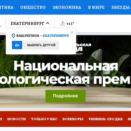
ИТИКА
ОБЩЕСТВО
ЭКОНОМИКА
В МИРЕ
ЗВЕЗДЫ
ЛУМНИСТЫ
ПРОИСШЕСТВИЯ
НАЦИОНАЛЬНЫЕ ПРОЕК
ЕКАТЕРИНБУРГ
+13
°
ВАШ РЕГИОН —
ЕКАТЕРИНБУРГ
Ы
ОТКРЫВАЕМ МИР
Я ЗНАЮ
СЕМЬЯ
ЖЕНСКИЕ СЕ
ДА
ВЫБРАТЬ ДРУГОЙ
ПРОМОКОДЫ
СЕРИАЛЫ
СПЕЦПРОЕКТЫ
ДЕФИЦИТ
ВИЗОР
КОЛЛЕКЦИИ
КОНКУРСЫ
РАБОТА У НАС
ГИ
Н
НОВОСТИ
ТОЛЬКО У НАС
ВОЕНКОРЫ
УКРАИНА: СВОДКА
К