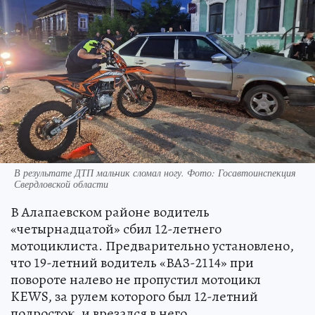
В результате ДТП мальчик сломал ногу. Фото: Госавтоинспекция
Свердловской области
В Алапаевском районе водитель
«четырнадцатой» сбил 12-летнего
мотоциклиста. Предварительно установлено,
что 19-летний водитель «ВАЗ-2114» при
повороте налево не пропустил мотоцикл
KEWS, за рулем которого был 12-летний
подросток, и врезался в него.