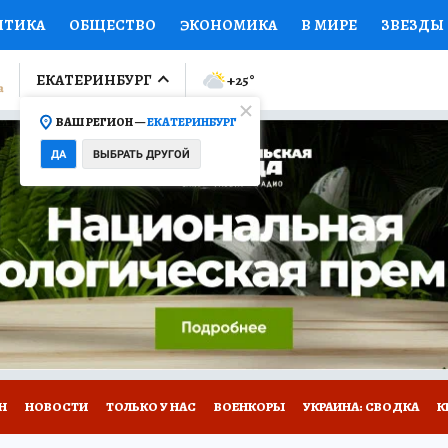
ИТИКА
ОБЩЕСТВО
ЭКОНОМИКА
В МИРЕ
ЗВЕЗДЫ
ЛУМНИСТЫ
ПРОИСШЕСТВИЯ
НАЦИОНАЛЬНЫЕ ПРОЕК
ЕКАТЕРИНБУРГ
+25
°
ВАШ РЕГИОН —
ЕКАТЕРИНБУРГ
Ы
ОТКРЫВАЕМ МИР
Я ЗНАЮ
СЕМЬЯ
ЖЕНСКИЕ СЕ
ДА
ВЫБРАТЬ ДРУГОЙ
ПРОМОКОДЫ
СЕРИАЛЫ
СПЕЦПРОЕКТЫ
ДЕФИЦИТ
ВИЗОР
КОЛЛЕКЦИИ
КОНКУРСЫ
РАБОТА У НАС
ГИ
Н
НОВОСТИ
ТОЛЬКО У НАС
ВОЕНКОРЫ
УКРАИНА: СВОДКА
К