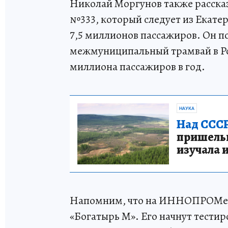
Николай Моргунов также рассказ
№333, который следует из Екат
7,5 миллионов пассажиров. Он п
межмуниципальный трамвай в Ро
миллиона пассажиров в год.
НАУКА
Над СССР
пришельце
изучала 
Напомним, что на ИННОПРОМе т
«Богатырь М». Его начнут тестир