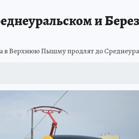
АФИША
ИСПЫТАНО НА СЕБЕ
реднеуральском и Бере
га в Верхнюю Пышму продлят до Среднеур