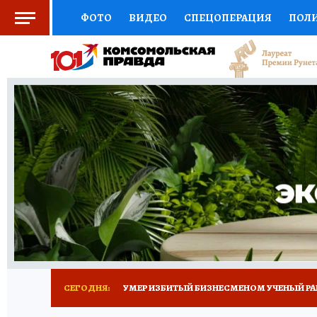
ФОТО
ВИДЕО
СПЕЦОПЕРАЦИЯ
ПОЛ
СОЦПОДДЕРЖКА
НАУКА
СПОРТ
КО
ВЫБОР ЭКСПЕРТОВ
ДОКТОР
ФИНАНС
КНИЖНАЯ ПОЛКА
ПРОГНОЗЫ НА СПОРТ
ПРЕСС-ЦЕНТР
НЕДВИЖИМОСТЬ
ТЕЛЕ
РАДИО КП
ТЕСТЫ
НОВОЕ НА САЙТЕ
СЕГОДНЯ:
УМЕР ИЗБИТЫЙ БИЗНЕСМЕНОМ УЧЕНЫЙ РА