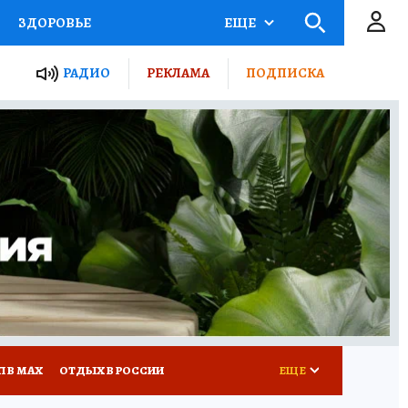
ЗДОРОВЬЕ
ЕЩЕ
ТЫ РОССИИ
РАДИО
РЕКЛАМА
ПОДПИСКА
КРЕТЫ
ПУТЕВОДИТЕЛЬ
 ЖЕЛЕЗА
ТУРИЗМ
Д ПОТРЕБИТЕЛЯ
ВСЕ О КП
П В МАХ
ОТДЫХ В РОССИИ
ЕЩЕ