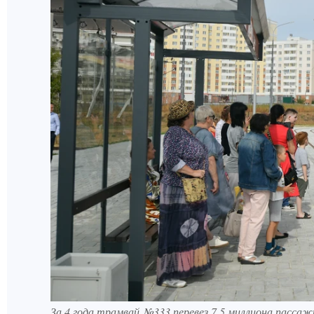
За 4 года трамвай №333 перевез 7,5 миллиона пассаж