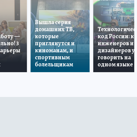
Вышла серия
домашних ТВ,
Технологичес
аботу —
которые
код России: к
льно! 3
приглянутся и
инженеров и
карьеры
киноманам, и
дизайнеров у
спортивным
говорить на
и
болельщикам
одном языке